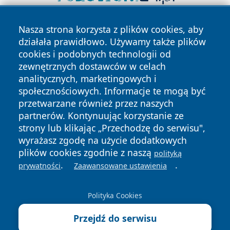
Nasza strona korzysta z plików cookies, aby
działała prawidłowo. Używamy także plików
cookies i podobnych technologii od
zewnętrznych dostawców w celach
analitycznych, marketingowych i
Copyright © 2026 nowosadecki24.pl Wszystkie prawa
społecznościowych. Informacje te mogą być
zastrzeżone.
przetwarzane również przez naszych
partnerów. Kontynuując korzystanie ze
strony lub klikając „Przechodzę do serwisu",
Polityka
Polityka
wyrażasz zgodę na użycie dodatkowych
News
Autorzy
Prywatności
Cookies
plików cookies zgodnie z naszą
polityką
.
.
prywatności
Zaawansowane ustawienia
Polityka Cookies
Przejdź do serwisu