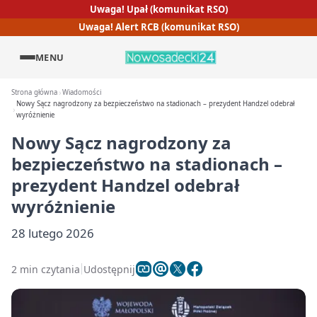
Uwaga! Upał (komunikat RSO)
Uwaga! Alert RCB (komunikat RSO)
MENU
Strona główna
Wiadomości
Nowy Sącz nagrodzony za bezpieczeństwo na stadionach – prezydent Handzel odebrał
wyróżnienie
Nowy Sącz nagrodzony za
bezpieczeństwo na stadionach –
prezydent Handzel odebrał
wyróżnienie
28 lutego 2026
2 min czytania
Udostępnij