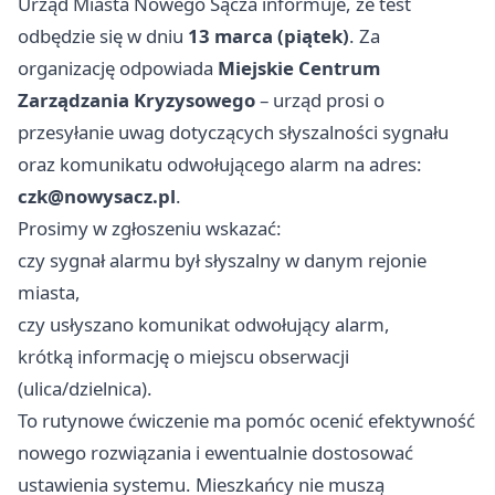
Urząd Miasta Nowego Sącza informuje, że test
odbędzie się w dniu
13 marca (piątek)
. Za
organizację odpowiada
Miejskie Centrum
Zarządzania Kryzysowego
– urząd prosi o
przesyłanie uwag dotyczących słyszalności sygnału
oraz komunikatu odwołującego alarm na adres:
czk@nowysacz.pl
.
Prosimy w zgłoszeniu wskazać:
czy sygnał alarmu był słyszalny w danym rejonie
miasta,
czy usłyszano komunikat odwołujący alarm,
krótką informację o miejscu obserwacji
(ulica/dzielnica).
To rutynowe ćwiczenie ma pomóc ocenić efektywność
nowego rozwiązania i ewentualnie dostosować
ustawienia systemu. Mieszkańcy nie muszą