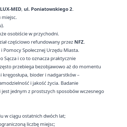
 LUX‑MED
,
ul. Poniatowskiego 2
.
 miejsc.
).
akże osobiście w przychodni.
dział częściowo refundowany przez
NFZ
.
i Pomocy Społecznej Urzędu Miasta.
 Sącza i co to oznacza praktycznie
y często przebiega bezobjawowo aż do momentu
i kręgosłupa, bioder i nadgarstków –
odzielność i jakość życia. Badanie
i jest jednym z prostszych sposobów wczesnego
u w ciągu ostatnich dwóch lat;
graniczoną liczbę miejsc;