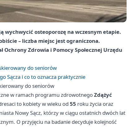
ają wychwycić osteoporozę na wczesnym etapie.
obiście – liczba miejsc jest ograniczona.
ał Ochrony Zdrowia i Pomocy Społecznej Urzędu
 skierowany do seniorów
o Sącza i co to oznacza praktycznie
skierowany do seniorów
ryczne w ramach programu zdrowotnego
Zdążyć
dresaci to kobiety w wieku od
55
roku życia oraz
miasta Nowy Sącz, którzy w ciągu ostatnich dwóch lat
cznym. O przyjęciu na badanie decyduje kolejność