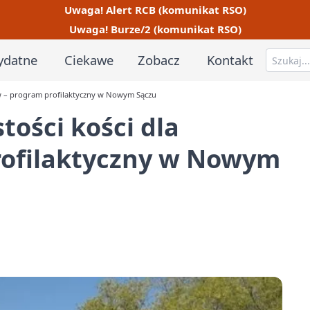
Uwaga! Alert RCB (komunikat RSO)
Uwaga! Burze/2 (komunikat RSO)
ydatne
Ciekawe
Zobacz
Kontakt
ów – program profilaktyczny w Nowym Sączu
tości kości dla
rofilaktyczny w Nowym