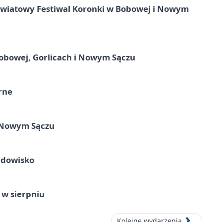
 Światowy Festiwal Koronki w Bobowej i Nowym
obowej, Gorlicach i Nowym Sączu
rne
w Nowym Sączu
idowisko
 w sierpniu
Kolejne wydarzenia