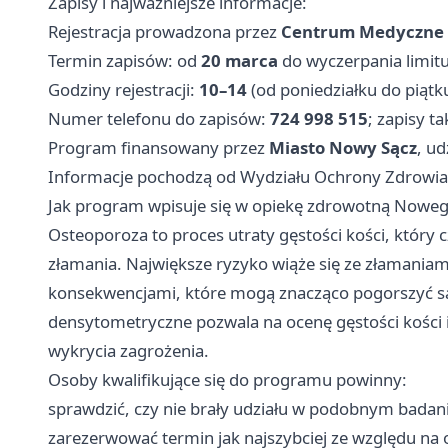
Zapisy i najważniejsze informacje:
Rejestracja prowadzona przez
Centrum Medyczne
Termin zapisów: od
20 marca
do wyczerpania limitu
Godziny rejestracji:
10–14
(od poniedziałku do piątku
Numer telefonu do zapisów:
724 998 515
; zapisy t
Program finansowany przez
Miasto Nowy Sącz
, u
Informacje pochodzą od Wydziału Ochrony Zdrowia 
Jak program wpisuje się w opiekę zdrowotną Nowego
Osteoporoza to proces utraty gęstości kości, któr
złamania. Największe ryzyko wiąże się ze złamaniam
konsekwencjami, które mogą znacząco pogorszyć sam
densytometryczne pozwala na ocenę gęstości kości 
wykrycia zagrożenia.
Osoby kwalifikujące się do programu powinny:
sprawdzić, czy nie brały udziału w podobnym badani
zarezerwować termin jak najszybciej ze względu na o