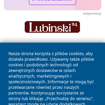
autopromocja
Nasza strona korzysta z plików cookies, aby
działała prawidłowo. Używamy także plików
cookies i podobnych technologii od
zewnętrznych dostawców w celach
Copyright © 2026 nowosadecki24.pl Wszystkie prawa
analitycznych, marketingowych i
zastrzeżone.
społecznościowych. Informacje te mogą być
przetwarzane również przez naszych
partnerów. Kontynuując korzystanie ze
Polityka
Polityka
News
Autorzy
strony lub klikając „Przechodzę do serwisu",
Prywatności
Cookies
wyrażasz zgodę na użycie dodatkowych