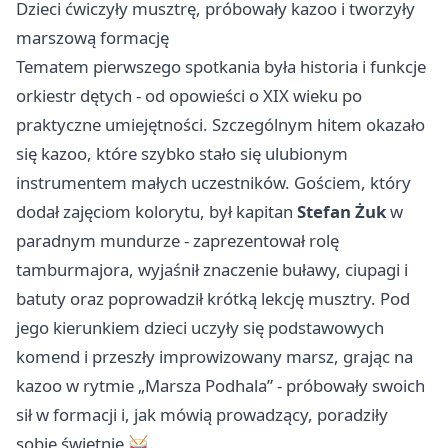
Dzieci ćwiczyły musztrę, próbowały kazoo i tworzyły
marszową formację
Tematem pierwszego spotkania była historia i funkcje
orkiestr dętych - od opowieści o XIX wieku po
praktyczne umiejętności. Szczególnym hitem okazało
się kazoo, które szybko stało się ulubionym
instrumentem małych uczestników. Gościem, który
dodał zajęciom kolorytu, był kapitan
Stefan Żuk
w
paradnym mundurze - zaprezentował rolę
tamburmajora, wyjaśnił znaczenie buławy, ciupagi i
batuty oraz poprowadził krótką lekcję musztry. Pod
jego kierunkiem dzieci uczyły się podstawowych
komend i przeszły improwizowany marsz, grając na
kazoo w rytmie „Marsza Podhala” - próbowały swoich
sił w formacji i, jak mówią prowadzący, poradziły
sobie świetnie 🥁.