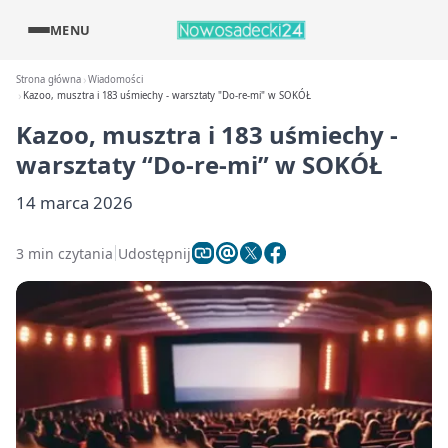
MENU
Strona główna
Wiadomości
Kazoo, musztra i 183 uśmiechy - warsztaty "Do-re-mi" w SOKÓŁ
Kazoo, musztra i 183 uśmiechy -
warsztaty “Do-re-mi” w SOKÓŁ
14 marca 2026
3 min czytania
Udostępnij