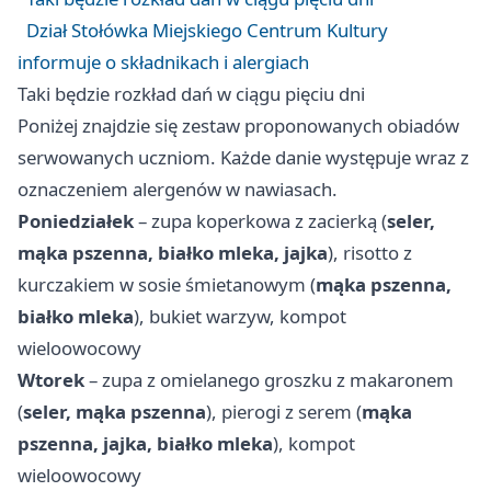
Dział Stołówka Miejskiego Centrum Kultury
informuje o składnikach i alergiach
Taki będzie rozkład dań w ciągu pięciu dni
Poniżej znajdzie się zestaw proponowanych obiadów
serwowanych uczniom. Każde danie występuje wraz z
oznaczeniem alergenów w nawiasach.
Poniedziałek
– zupa koperkowa z zacierką (
seler,
mąka pszenna, białko mleka, jajka
), risotto z
kurczakiem w sosie śmietanowym (
mąka pszenna,
białko mleka
), bukiet warzyw, kompot
wieloowocowy
Wtorek
– zupa z omielanego groszku z makaronem
(
seler, mąka pszenna
), pierogi z serem (
mąka
pszenna, jajka, białko mleka
), kompot
wieloowocowy