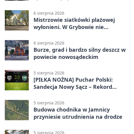
Grybowie
6 sierpnia 2026
Mistrzowie siatkówki plażowej
wyłonieni. W Grybowie nie
brakowało emocji
6 sierpnia 2026
Burze, grad i bardzo silny deszcz w
powiecie nowosądeckim
5 sierpnia 2026
[PIŁKA NOŻNA] Puchar Polski:
Sandecja Nowy Sącz – Rekord
Bielsko-Biała 3:0 w 1/64 finału
5 sierpnia 2026
Budowa chodnika w Jamnicy
przyniesie utrudnienia na drodze
5 sierpnia 2026