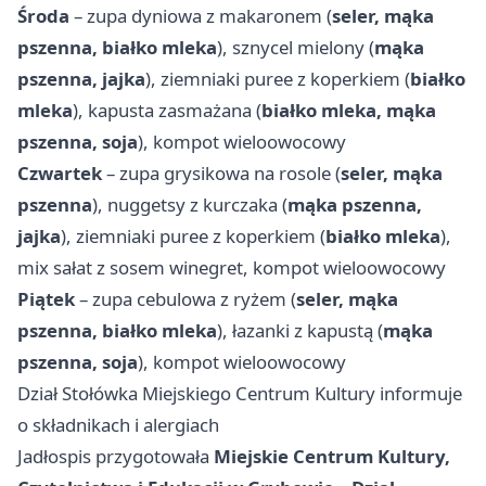
Środa
– zupa dyniowa z makaronem (
seler, mąka
pszenna, białko mleka
), sznycel mielony (
mąka
pszenna, jajka
), ziemniaki puree z koperkiem (
białko
mleka
), kapusta zasmażana (
białko mleka, mąka
pszenna, soja
), kompot wieloowocowy
Czwartek
– zupa grysikowa na rosole (
seler, mąka
pszenna
), nuggetsy z kurczaka (
mąka pszenna,
jajka
), ziemniaki puree z koperkiem (
białko mleka
),
mix sałat z sosem winegret, kompot wieloowocowy
Piątek
– zupa cebulowa z ryżem (
seler, mąka
pszenna, białko mleka
), łazanki z kapustą (
mąka
pszenna, soja
), kompot wieloowocowy
Dział Stołówka Miejskiego Centrum Kultury informuje
o składnikach i alergiach
Jadłospis przygotowała
Miejskie Centrum Kultury,