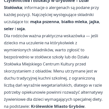
Czytelnictwa i Edukacji w Grybowie – Dział
Stołówka
; informacje o alergenach są podane przy
każdej pozycji. Najczęściej występujące składniki
uczulające to:
mąka pszenna
,
białko mleka
,
jajka
,
seler
i
soja
.
Dla rodziców ważna praktyczna wskazówka — jeśli
dziecko ma uczulenie na którykolwiek z
wymienionych składników, warto zgłosić to
bezpośrednio w stołówce szkoły lub do Działu
Stołówka Miejskiego Centrum Kultury przed
skorzystaniem z obiadów. Menu utrzymane jest w
duchu tradycyjnej kuchni szkolnej, z ograniczoną
liczbą dań wyraźnie wegetariańskich, dlatego w razie
potrzeby opiekunowie powinni rozważyć alternatywy
żywieniowe dla dzieci wymagających specjalnej diety.
na podstawie:
Królewskie Miasto Grybów
.