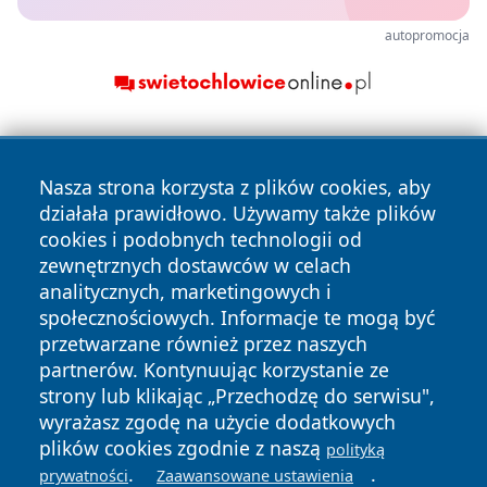
autopromocja
Nasza strona korzysta z plików cookies, aby
działała prawidłowo. Używamy także plików
cookies i podobnych technologii od
zewnętrznych dostawców w celach
Copyright © 2026 nowosadecki24.pl Wszystkie prawa
analitycznych, marketingowych i
zastrzeżone.
społecznościowych. Informacje te mogą być
przetwarzane również przez naszych
partnerów. Kontynuując korzystanie ze
Polityka
Polityka
News
Autorzy
strony lub klikając „Przechodzę do serwisu",
Prywatności
Cookies
wyrażasz zgodę na użycie dodatkowych
plików cookies zgodnie z naszą
polityką
.
.
prywatności
Zaawansowane ustawienia