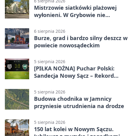
6 sierpnia 2026
Mistrzowie siatkówki plażowej
wyłonieni. W Grybowie nie
brakowało emocji
6 sierpnia 2026
Burze, grad i bardzo silny deszcz w
powiecie nowosądeckim
5 sierpnia 2026
[PIŁKA NOŻNA] Puchar Polski:
Sandecja Nowy Sącz – Rekord
Bielsko-Biała 3:0 w 1/64 finału
5 sierpnia 2026
Budowa chodnika w Jamnicy
przyniesie utrudnienia na drodze
5 sierpnia 2026
150 lat kolei w Nowym Sączu.