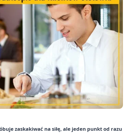
uje zaskakiwać na siłę, ale jeden punkt od razu