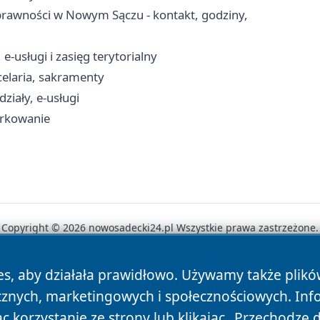
rawności w Nowym Sączu - kontakt, godziny,
-usługi i zasięg terytorialny
elaria, sakramenty
iały, e-usługi
arkowanie
Copyright © 2026 nowosadecki24.pl Wszystkie prawa zastrzeżone.
es, aby działała prawidłowo. Używamy także plik
News
Autorzy
Polityka Prywatności
Polityka Cookie
cznych, marketingowych i społecznościowych. Inf
 korzystanie ze strony lub klikając „Przechodzę 