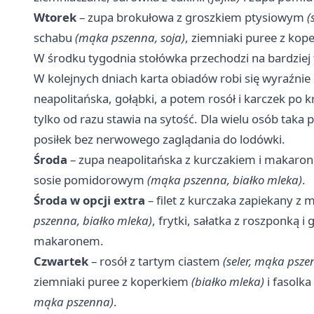
Wtorek
– zupa brokułowa z groszkiem ptysiowym
(
schabu
(mąka pszenna, soja)
, ziemniaki puree z ko
W środku tygodnia stołówka przechodzi na bardziej
W kolejnych dniach karta obiadów robi się wyraźnie
neapolitańska, gołąbki, a potem rosół i karczek po k
tylko od razu stawia na sytość. Dla wielu osób taka 
posiłek bez nerwowego zaglądania do lodówki.
Środa
– zupa neapolitańska z kurczakiem i makar
sosie pomidorowym
(mąka pszenna, białko mleka)
.
Środa w opcji extra
– filet z kurczaka zapiekany z
pszenna, białko mleka)
, frytki, sałatka z roszponką 
makaronem.
Czwartek
– rosół z tartym ciastem
(seler, mąka psze
ziemniaki puree z koperkiem
(białko mleka)
i fasolk
mąka pszenna)
.