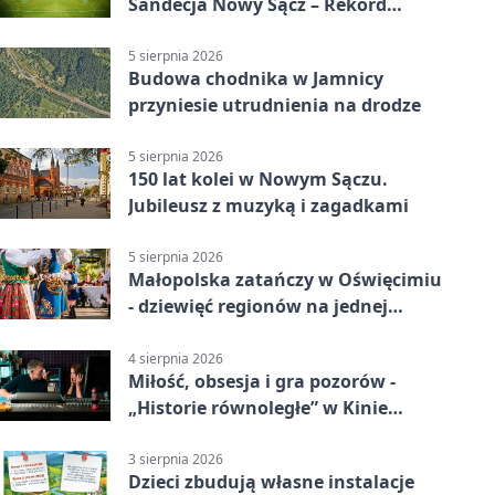
Sandecja Nowy Sącz – Rekord
Bielsko-Biała 3:0 w 1/64 finału
5 sierpnia 2026
Budowa chodnika w Jamnicy
przyniesie utrudnienia na drodze
5 sierpnia 2026
150 lat kolei w Nowym Sączu.
Jubileusz z muzyką i zagadkami
5 sierpnia 2026
Małopolska zatańczy w Oświęcimiu
- dziewięć regionów na jednej
scenie
4 sierpnia 2026
Miłość, obsesja i gra pozorów -
„Historie równoległe” w Kinie
SOKÓŁ
3 sierpnia 2026
Dzieci zbudują własne instalacje