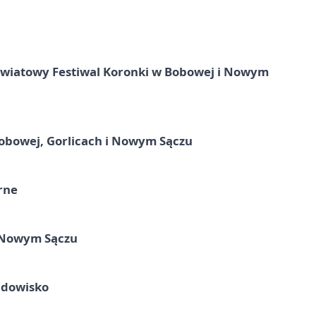
 Światowy Festiwal Koronki w Bobowej i Nowym
obowej, Gorlicach i Nowym Sączu
rne
w Nowym Sączu
idowisko