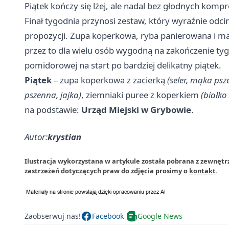
Piątek kończy się lżej, ale nadal bez głodnych kom
Finał tygodnia przynosi zestaw, który wyraźnie odci
propozycji. Zupa koperkowa, ryba panierowana i ma
przez to dla wielu osób wygodną na zakończenie tyg
pomidorowej na start po bardziej delikatny piątek.
Piątek
– zupa koperkowa z zacierką
(seler, mąka psz
pszenna, jajka)
, ziemniaki puree z koperkiem
(białko
na podstawie:
Urząd Miejski w Grybowie
.
Autor:
krystian
Ilustracja wykorzystana w artykule została pobrana z zewnęt
zastrzeżeń dotyczących praw do zdjęcia prosimy o
kontakt
.
Zaobserwuj nas!
Facebook
Google News