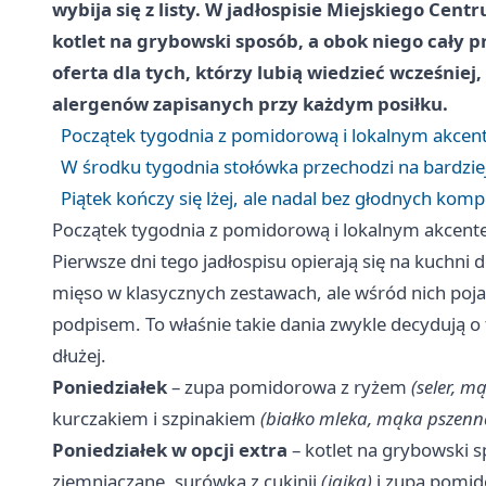
wybija się z listy. W jadłospisie Miejskiego Cent
kotlet na grybowski sposób, a obok niego cały p
oferta dla tych, którzy lubią wiedzieć wcześniej, 
alergenów zapisanych przy każdym posiłku.
Początek tygodnia z pomidorową i lokalnym akce
W środku tygodnia stołówka przechodzi na bardzie
Piątek kończy się lżej, ale nadal bez głodnych ko
Początek tygodnia z pomidorową i lokalnym akcen
Pierwsze dni tego jadłospisu opierają się na kuchni d
mięso w klasycznych zestawach, ale wśród nich poja
podpisem. To właśnie takie dania zwykle decydują o
dłużej.
Poniedziałek
– zupa pomidorowa z ryżem
(seler, m
kurczakiem i szpinakiem
(białko mleka, mąka pszenn
Poniedziałek w opcji extra
– kotlet na grybowski 
ziemniaczane, surówka z cukinii
(jajka)
i zupa pomid