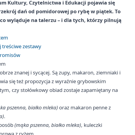
rum Kultury, Czytelnictwa i Edukacji pojawia się
rzekrój dań od pomidorowej po rybę w piątek. To
co wyląduje na talerzu – i dla tych, którzy pilnują
ntem
j treściwe zestawy
mpromisów
tem
obrze znanej i sycącej. Są zupy, makaron, ziemniaki i
wia się też propozycja z wyraźnie grybowskim
 tym, czy stołówkowy obiad zostaje zapamiętany na
ąka pszenna, białko mleka)
oraz makaron penne z
a)
.
sposób
(mąka pszenna, białko mleka)
, kuleczki
orowa z ryżem.