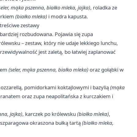
seler, mąka pszenna, białko mleka, jajka)
, roladka ze
perkiem
(białko mleka)
i modra kapusta.
 treściwe zestawy
 bardziej rozbudowana. Pojawia się zupa
rólewsku – zestaw, który nie udaje lekkiego lunchu,
przewidywalność jest zaletą, bo łatwiej zaplanować
onem
(seler, mąka pszenna, białko mleka)
oraz gołąbki w
 mozzarellą, pomidorkami koktajlowymi i bazylią
(mąka
i granatem oraz zupa neapolitańska z kurczakiem i
nna, jajka)
, karczek po królewsku
(białko mleka)
,
a szparagowa okraszona bułką tartą
(białko mleka,