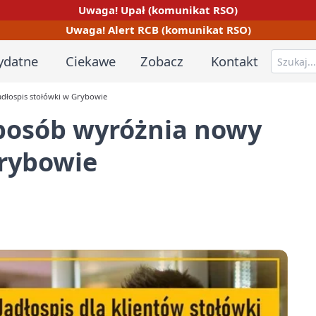
Uwaga! Upał (komunikat RSO)
Uwaga! Alert RCB (komunikat RSO)
ydatne
Ciekawe
Zobacz
Kontakt
adłospis stołówki w Grybowie
sposób wyróżnia nowy
Grybowie