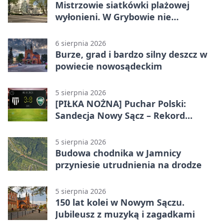
Mistrzowie siatkówki plażowej
wyłonieni. W Grybowie nie
brakowało emocji
6 sierpnia 2026
Burze, grad i bardzo silny deszcz w
powiecie nowosądeckim
5 sierpnia 2026
[PIŁKA NOŻNA] Puchar Polski:
Sandecja Nowy Sącz – Rekord
Bielsko-Biała 3:0 w 1/64 finału
5 sierpnia 2026
Budowa chodnika w Jamnicy
przyniesie utrudnienia na drodze
5 sierpnia 2026
150 lat kolei w Nowym Sączu.
Jubileusz z muzyką i zagadkami