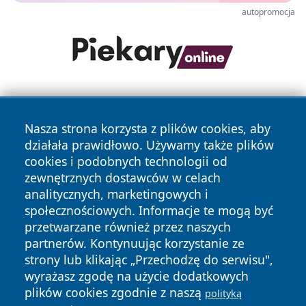
autopromocja
Nasza strona korzysta z plików cookies, aby
działała prawidłowo. Używamy także plików
cookies i podobnych technologii od
zewnętrznych dostawców w celach
Copyright © 2026 nowosadecki24.pl Wszystkie prawa
analitycznych, marketingowych i
zastrzeżone.
społecznościowych. Informacje te mogą być
przetwarzane również przez naszych
partnerów. Kontynuując korzystanie ze
Polityka
Polityka
News
Autorzy
strony lub klikając „Przechodzę do serwisu",
Prywatności
Cookies
wyrażasz zgodę na użycie dodatkowych
plików cookies zgodnie z naszą
polityką