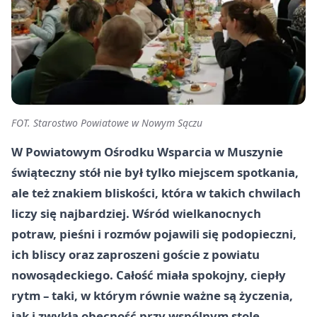
FOT. Starostwo Powiatowe w Nowym Sączu
W Powiatowym Ośrodku Wsparcia w Muszynie
świąteczny stół nie był tylko miejscem spotkania,
ale też znakiem bliskości, która w takich chwilach
liczy się najbardziej. Wśród wielkanocnych
potraw, pieśni i rozmów pojawili się podopieczni,
ich bliscy oraz zaproszeni goście z powiatu
nowosądeckiego. Całość miała spokojny, ciepły
rytm – taki, w którym równie ważne są życzenia,
jak i zwykła obecność przy wspólnym stole.