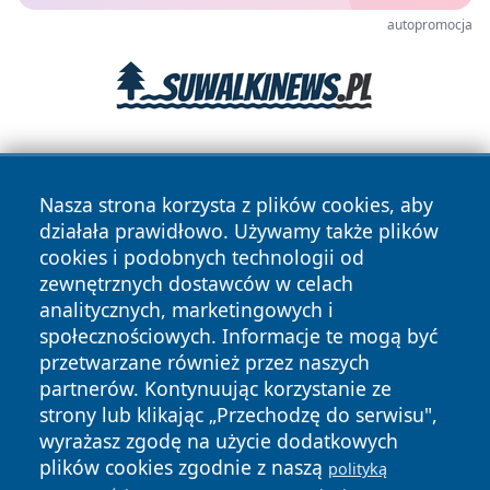
autopromocja
Nasza strona korzysta z plików cookies, aby
działała prawidłowo. Używamy także plików
cookies i podobnych technologii od
zewnętrznych dostawców w celach
Copyright © 2026 nowosadecki24.pl Wszystkie prawa
analitycznych, marketingowych i
zastrzeżone.
społecznościowych. Informacje te mogą być
przetwarzane również przez naszych
partnerów. Kontynuując korzystanie ze
Polityka
Polityka
News
Autorzy
strony lub klikając „Przechodzę do serwisu",
Prywatności
Cookies
wyrażasz zgodę na użycie dodatkowych
plików cookies zgodnie z naszą
polityką