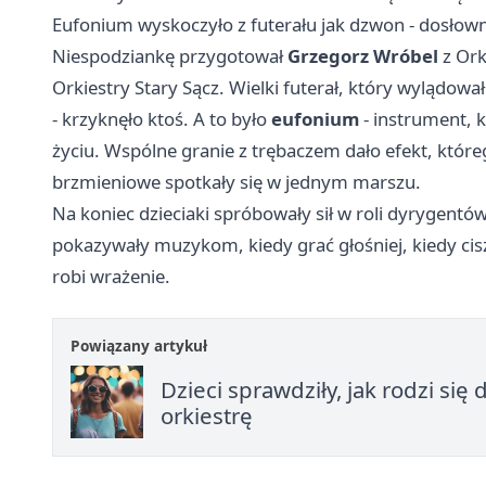
Eufonium wyskoczyło z futerału jak dzwon - dosłown
Niespodziankę przygotował
Grzegorz Wróbel
z Ork
Orkiestry Stary Sącz. Wielki futerał, który wylądow
- krzyknęło ktoś. A to było
eufonium
- instrument, k
życiu. Wspólne granie z trębaczem dało efekt, które
brzmieniowe spotkały się w jednym marszu.
Na koniec dzieciaki spróbowały sił w roli dyrygen
pokazywały muzykom, kiedy grać głośniej, kiedy cisz
robi wrażenie.
Powiązany artykuł
Dzieci sprawdziły, jak rodzi si
orkiestrę