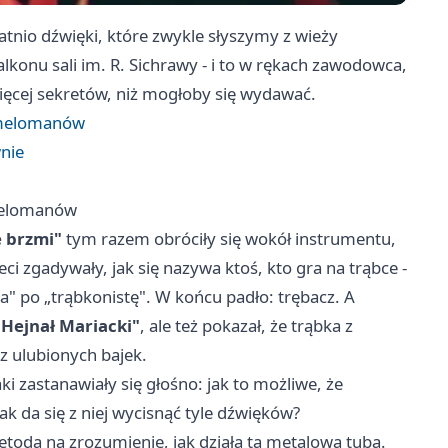
nio dźwięki, które zwykle słyszymy z wieży
lkonu sali im. R. Sichrawy - i to w rękach zawodowca,
więcej sekretów, niż mogłoby się wydawać.
h melomanów
nie
 melomanów
e brzmi"
tym razem obróciły się wokół instrumentu,
i zgadywały, jak się nazywa ktoś, kto gra na trąbce -
a" po „trąbkonistę". W końcu padło: trębacz. A
„Hejnał Mariacki"
, ale też pokazał, że trąbka z
z ulubionych bajek.
i zastanawiały się głośno: jak to możliwe, że
 tak da się z niej wycisnąć tyle dźwięków?
odą na zrozumienie, jak działa ta metalowa tuba.