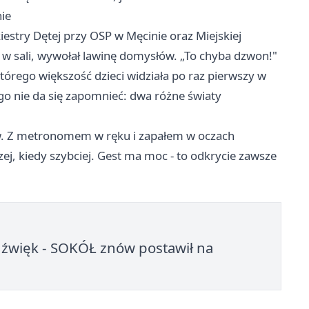
ie
iestry Dętej przy OSP w Męcinie oraz Miejskiej
ał w sali, wywołał lawinę domysłów. „To chyba dzwon!"
tórego większość dzieci widziała po raz pierwszy w
go nie da się zapomnieć: dwa różne światy
tów. Z metronomem w ręku i zapałem w oczach
ej, kiedy szybciej. Gest ma moc - to odkrycie zawsze
ę dźwięk - SOKÓŁ znów postawił na