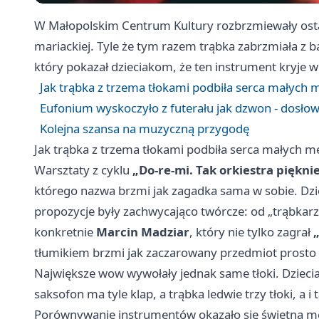
W Małopolskim Centrum Kultury rozbrzmiewały ostat
mariackiej. Tyle że tym razem trąbka zabrzmiała z ba
który pokazał dzieciakom, że ten instrument kryje 
Jak trąbka z trzema tłokami podbiła serca małyc
Eufonium wyskoczyło z futerału jak dzwon - dosłow
Kolejna szansa na muzyczną przygodę
Jak trąbka z trzema tłokami podbiła serca małych
Warsztaty z cyklu
„Do-re-mi. Tak orkiestra piękni
którego nazwa brzmi jak zagadka sama w sobie. Dziec
propozycje były zachwycająco twórcze: od „trąbkarz
konkretnie
Marcin Madziar
, który nie tylko zagrał
tłumikiem brzmi jak zaczarowany przedmiot prosto 
Największe wow wywołały jednak same tłoki. Dzieciak
saksofon ma tyle klap, a trąbka ledwie trzy tłoki, a i
Porównywanie instrumentów okazało się świetną met