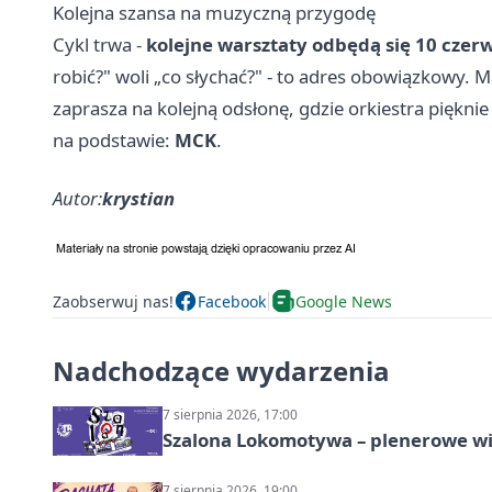
Kolejna szansa na muzyczną przygodę
Cykl trwa -
kolejne warsztaty odbędą się 10 czer
robić?" woli „co słychać?" - to adres obowiązkowy
zaprasza na kolejną odsłonę, gdzie orkiestra pięknie 
na podstawie:
MCK
.
Autor:
krystian
Zaobserwuj nas!
Facebook
Google News
Nadchodzące wydarzenia
7 sierpnia 2026, 17:00
Szalona Lokomotywa – plenerowe w
7 sierpnia 2026, 19:00