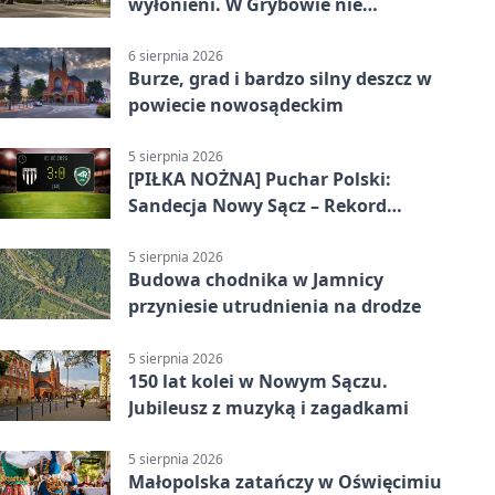
wyłonieni. W Grybowie nie
brakowało emocji
6 sierpnia 2026
Burze, grad i bardzo silny deszcz w
powiecie nowosądeckim
5 sierpnia 2026
[PIŁKA NOŻNA] Puchar Polski:
Sandecja Nowy Sącz – Rekord
Bielsko-Biała 3:0 w 1/64 finału
5 sierpnia 2026
Budowa chodnika w Jamnicy
przyniesie utrudnienia na drodze
5 sierpnia 2026
150 lat kolei w Nowym Sączu.
Jubileusz z muzyką i zagadkami
5 sierpnia 2026
Małopolska zatańczy w Oświęcimiu