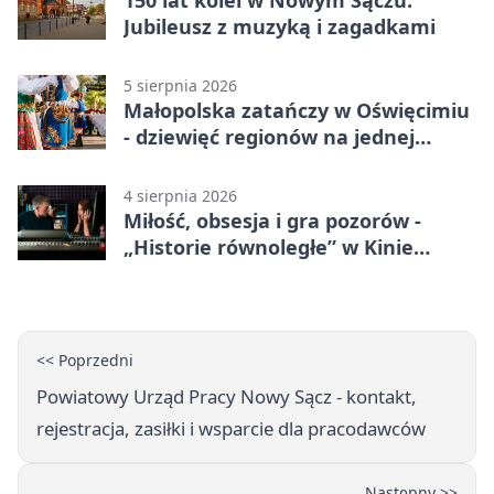
150 lat kolei w Nowym Sączu.
Jubileusz z muzyką i zagadkami
5 sierpnia 2026
Małopolska zatańczy w Oświęcimiu
- dziewięć regionów na jednej
scenie
4 sierpnia 2026
Miłość, obsesja i gra pozorów -
„Historie równoległe” w Kinie
SOKÓŁ
<< Poprzedni
Powiatowy Urząd Pracy Nowy Sącz - kontakt,
rejestracja, zasiłki i wsparcie dla pracodawców
Następny >>