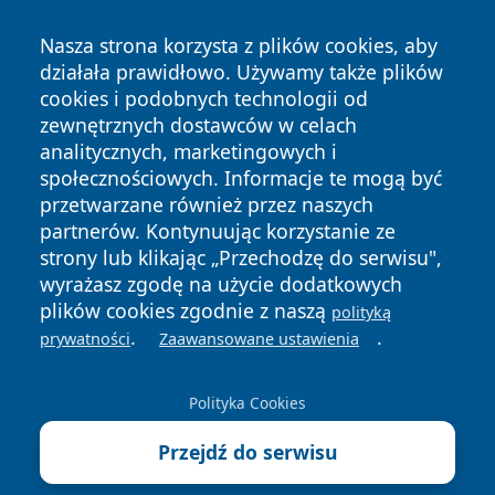
Nasza strona korzysta z plików cookies, aby
działała prawidłowo. Używamy także plików
cookies i podobnych technologii od
zewnętrznych dostawców w celach
analitycznych, marketingowych i
Copyright © 2026 nowosadecki24.pl Wszystkie prawa
społecznościowych. Informacje te mogą być
zastrzeżone.
przetwarzane również przez naszych
partnerów. Kontynuując korzystanie ze
strony lub klikając „Przechodzę do serwisu",
Polityka
Polityka
News
Autorzy
wyrażasz zgodę na użycie dodatkowych
Prywatności
Cookies
plików cookies zgodnie z naszą
polityką
.
.
prywatności
Zaawansowane ustawienia
Polityka Cookies
Przejdź do serwisu