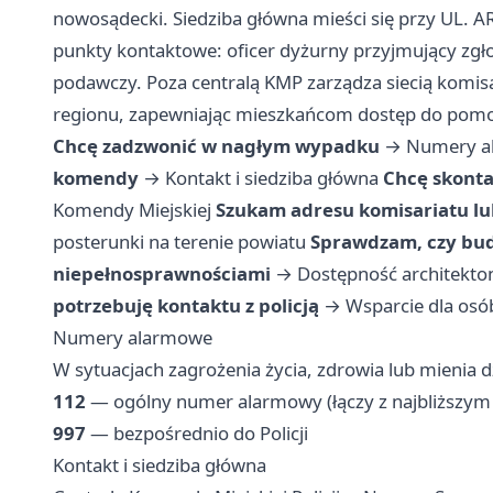
nowosądecki. Siedziba główna mieści się przy UL. 
punkty kontaktowe: oficer dyżurny przyjmujący zgło
podawczy. Poza centralą KMP zarządza siecią komis
regionu, zapewniając mieszkańcom dostęp do pomocy
Chcę zadzwonić w nagłym wypadku
→
Numery a
komendy
→
Kontakt i siedziba główna
Chcę skonta
Komendy Miejskiej
Szukam adresu komisariatu lu
posterunki na terenie powiatu
Sprawdzam, czy bud
niepełnosprawnościami
→
Dostępność architekton
potrzebuję kontaktu z policją
→
Wsparcie dla osó
Numery alarmowe
W sytuacjach zagrożenia życia, zdrowia lub mienia 
112
— ogólny numer alarmowy (łączy z najbliższy
997
— bezpośrednio do Policji
Kontakt i siedziba główna