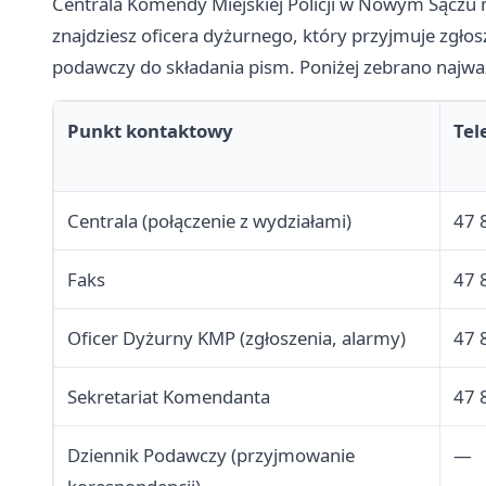
Centrala Komendy Miejskiej Policji w Nowym Sączu 
znajdziesz oficera dyżurnego, który przyjmuje zgłos
podawczy do składania pism. Poniżej zebrano najwa
Punkt kontaktowy
Tel
Centrala (połączenie z wydziałami)
47 
Faks
47 
Oficer Dyżurny KMP (zgłoszenia, alarmy)
47 
Sekretariat Komendanta
47 
Dziennik Podawczy (przyjmowanie
—