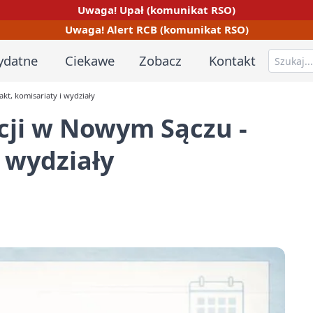
Uwaga! Upał (komunikat RSO)
Uwaga! Alert RCB (komunikat RSO)
ydatne
Ciekawe
Zobacz
Kontakt
kt, komisariaty i wydziały
cji w Nowym Sączu -
 wydziały