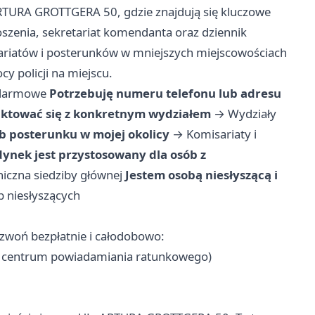
ARTURA GROTTGERA 50, gdzie znajdują się kluczowe
szenia, sekretariat komendanta oraz dziennik
ariatów i posterunków w mniejszych miejscowościach
 policji na miejscu.
larmowe
Potrzebuję numeru telefonu lub adresu
ktować się z konkretnym wydziałem
→
Wydziały
b posterunku w mojej okolicy
→
Komisariaty i
ynek jest przystosowany dla osób z
iczna siedziby głównej
Jestem osobą niesłyszącą i
b niesłyszących
dzwoń bezpłatnie i całodobowo:
m centrum powiadamiania ratunkowego)