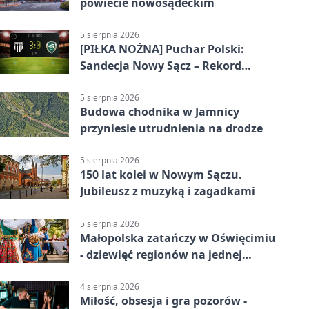
powiecie nowosądeckim
5 sierpnia 2026
[PIŁKA NOŻNA] Puchar Polski:
Sandecja Nowy Sącz – Rekord
Bielsko-Biała 3:0 w 1/64 finału
5 sierpnia 2026
Budowa chodnika w Jamnicy
przyniesie utrudnienia na drodze
5 sierpnia 2026
150 lat kolei w Nowym Sączu.
Jubileusz z muzyką i zagadkami
5 sierpnia 2026
Małopolska zatańczy w Oświęcimiu
- dziewięć regionów na jednej
scenie
4 sierpnia 2026
Miłość, obsesja i gra pozorów -