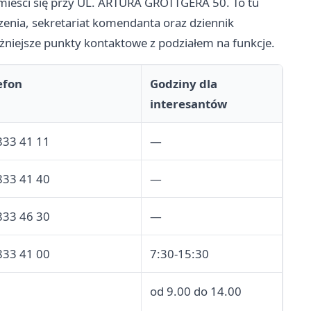
mieści się przy UL. ARTURA GROTTGERA 50. To tu
zenia, sekretariat komendanta oraz dziennik
żniejsze punkty kontaktowe z podziałem na funkcje.
efon
Godziny dla
interesantów
833 41 11
—
833 41 40
—
833 46 30
—
833 41 00
7:30-15:30
od 9.00 do 14.00