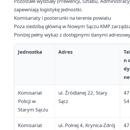
Pozostałe wydziały (Prewencji, Sztabu, Administrac
zapewniają logistykę jednostki.
Komisariaty i posterunki na terenie powiatu
Poza siedzibą główną w Nowym Sączu KMP zarządza 
Poniżej pełny wykaz z dostępnymi danymi adresowym
Jednostka
Adres
Te
n 
dy
ne
Komisariat
ul. Źródlanej 22, Stary
47
Policji w
Sącz
54
Starym Sączu
Komisariat
ul. Polnej 4, Krynica-Zdrój
47