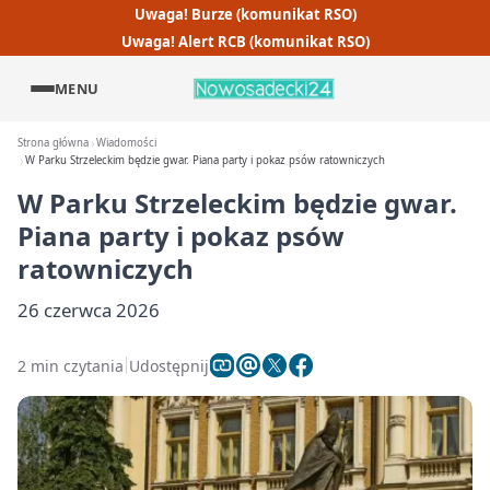
Uwaga! Burze (komunikat RSO)
Uwaga! Alert RCB (komunikat RSO)
MENU
Strona główna
Wiadomości
W Parku Strzeleckim będzie gwar. Piana party i pokaz psów ratowniczych
W Parku Strzeleckim będzie gwar.
Piana party i pokaz psów
ratowniczych
26 czerwca 2026
2 min czytania
Udostępnij