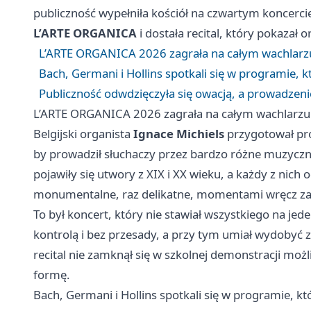
publiczność wypełniła kościół na czwartym koncerci
L’ARTE ORGANICA
i dostała recital, który pokazał 
L’ARTE ORGANICA 2026 zagrała na całym wachlarz
Bach, Germani i Hollins spotkali się w programie, 
Publiczność odwdzięczyła się owacją, a prowadzeni
L’ARTE ORGANICA 2026 zagrała na całym wachlarzu
Belgijski organista
Ignace Michiels
przygotował pr
by prowadził słuchaczy przez bardzo różne muzyczne 
pojawiły się utwory z XIX i XX wieku, a każdy z nich o
monumentalne, raz delikatne, momentami wręcz zas
To był koncert, który nie stawiał wszystkiego na jed
kontrolą i bez przesady, a przy tym umiał wydobyć 
recital nie zamknął się w szkolnej demonstracji mo
formę.
Bach, Germani i Hollins spotkali się w programie, k