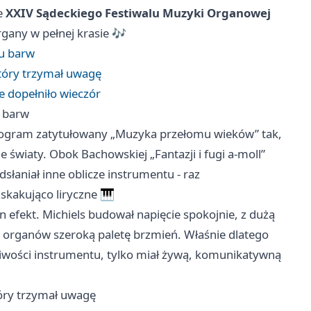
e
XXIV Sądeckiego Festiwalu Muzyki Organowej
organy w pełnej krasie 🎶
u barw
który trzymał uwagę
e dopełniło wieczór
 barw
ogram zatytułowany „Muzyka przełomu wieków” tak,
światy. Obok Bachowskiej „Fantazji i fugi a-moll”
dsłaniał inne oblicze instrumentu - raz
kakująco liryczne 🎹
en efekt. Michiels budował napięcie spokojnie, z dużą
z organów szeroką paletę brzmień. Właśnie dlatego
żliwości instrumentu, tylko miał żywą, komunikatywną
tóry trzymał uwagę