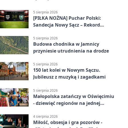
5 sierpnia 2026
[PIŁKA NOŻNA] Puchar Polski:
Sandecja Nowy Sącz – Rekord
Bielsko-Biała 3:0 w 1/64 finału
5 sierpnia 2026
Budowa chodnika w Jamnicy
przyniesie utrudnienia na drodze
5 sierpnia 2026
150 lat kolei w Nowym Sączu.
Jubileusz z muzyką i zagadkami
5 sierpnia 2026
Małopolska zatańczy w Oświęcimiu
- dziewięć regionów na jednej
scenie
4 sierpnia 2026
Miłość, obsesja i gra pozorów -