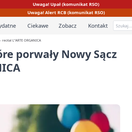
Uwaga! Upał (komunikat RSO)
Uwaga! Alert RCB (komunikat RSO)
ydatne
Ciekawe
Zobacz
Kontakt
 recital L''ARTE ORGANICA
óre porwały Nowy Sącz
NICA