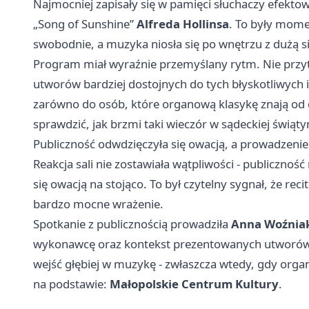
Najmocniej zapisały się w pamięci słuchaczy efekto
„Song of Sunshine”
Alfreda Hollinsa
. To były mome
swobodnie, a muzyka niosła się po wnętrzu z dużą sił
Program miał wyraźnie przemyślany rytm. Nie przytł
utworów bardziej dostojnych do tych błyskotliwych i
zarówno do osób, które organową klasykę znają od da
sprawdzić, jak brzmi taki wieczór w sądeckiej świąty
Publiczność odwdzięczyła się owacją, a prowadzenie
Reakcja sali nie zostawiała wątpliwości - publicznoś
się owacją na stojąco. To był czytelny sygnał, że reci
bardzo mocne wrażenie.
Spotkanie z publicznością prowadziła
Anna Woźnia
wykonawcę oraz kontekst prezentowanych utworów. 
wejść głębiej w muzykę - zwłaszcza wtedy, gdy orga
na podstawie:
Małopolskie Centrum Kultury
.