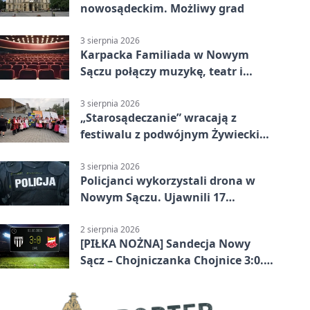
nowosądeckim. Możliwy grad
3 sierpnia 2026
Karpacka Familiada w Nowym
Sączu połączy muzykę, teatr i
rodzinne odkrywanie
3 sierpnia 2026
„Starosądeczanie” wracają z
festiwalu z podwójnym Żywieckim
Sercem
3 sierpnia 2026
Policjanci wykorzystali drona w
Nowym Sączu. Ujawnili 17
wykroczeń
2 sierpnia 2026
[PIŁKA NOŻNA] Sandecja Nowy
Sącz – Chojniczanka Chojnice 3:0.
Pewne zwycięstwo gospodarzy w
Betclic 2. lidze