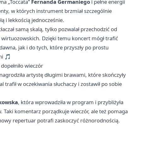
wna „Toccata”
Fernanda Germaniego
i pełne energii
nty, w których instrument brzmiał szczególnie
ą i lekkością jednocześnie.
aczał samą skalą, tylko pozwalał przechodzić od
 wirtuozowskich. Dzięki temu koncert mógł trafić
wna, jak i do tych, które przyszły po prostu
ni 🎵
 dopełniło wieczór
ć nagrodziła artystę długimi brawami, które skończyły
tal trafił w oczekiwania słuchaczy i zostawił po sobie
kowska
, która wprowadziła w program i przybliżyła
Taki komentarz porządkuje wieczór, ale też pomaga
nowy repertuar potrafi zaskoczyć różnorodnością.