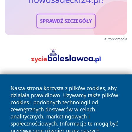
SPRAWDŹ SZCZEGÓŁY
autopromocja
Nasza strona korzysta z plików cookies, aby
działała prawidłowo. Używamy także plików
cookies i podobnych technologii od
zewnętrznych dostawców w celach
Copyright © 2026 nowosadecki24.pl Wszystkie prawa
analitycznych, marketingowych i
zastrzeżone.
społecznościowych. Informacje te mogą być
przetwarzane również przez naszych