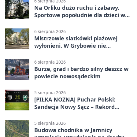
6 sierpnia 2026
Na Orliku dużo ruchu i zabawy.
Sportowe popołudnie dla dzieci w
Grybowie
6 sierpnia 2026
Mistrzowie siatkówki plażowej
wyłonieni. W Grybowie nie
brakowało emocji
6 sierpnia 2026
Burze, grad i bardzo silny deszcz w
powiecie nowosądeckim
5 sierpnia 2026
[PIŁKA NOŻNA] Puchar Polski:
Sandecja Nowy Sącz – Rekord
Bielsko-Biała 3:0 w 1/64 finału
5 sierpnia 2026
Budowa chodnika w Jamnicy