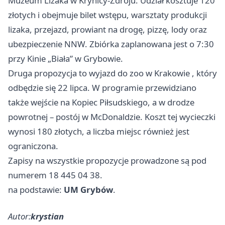
Muzeum Lizaka w Krynicy-Zdroju. Udział kosztuje 120
złotych i obejmuje bilet wstępu, warsztaty produkcji
lizaka, przejazd, prowiant na drogę, pizzę, lody oraz
ubezpieczenie NNW. Zbiórka zaplanowana jest o 7:30
przy Kinie „Biała” w Grybowie.
Druga propozycja to wyjazd do zoo w
Krakowie
, który
odbędzie się 22 lipca. W programie przewidziano
także wejście na Kopiec Piłsudskiego, a w drodze
powrotnej – postój w McDonaldzie. Koszt tej wycieczki
wynosi 180 złotych, a liczba miejsc również jest
ograniczona.
Zapisy na wszystkie propozycje prowadzone są pod
numerem 18 445 04 38.
na podstawie:
UM Grybów
.
Autor:
krystian