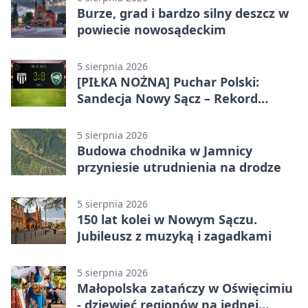
Burze, grad i bardzo silny deszcz w
powiecie nowosądeckim
5 sierpnia 2026
[PIŁKA NOŻNA] Puchar Polski:
Sandecja Nowy Sącz – Rekord
Bielsko-Biała 3:0 w 1/64 finału
5 sierpnia 2026
Budowa chodnika w Jamnicy
przyniesie utrudnienia na drodze
5 sierpnia 2026
150 lat kolei w Nowym Sączu.
Jubileusz z muzyką i zagadkami
5 sierpnia 2026
Małopolska zatańczy w Oświęcimiu
- dziewięć regionów na jednej