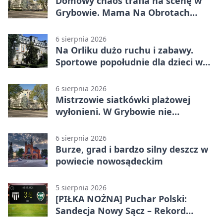
Domowy chaos trafia na scenę w
Grybowie. Mama Na Obrotach
wraca z nowym programem
6 sierpnia 2026
Na Orliku dużo ruchu i zabawy.
Sportowe popołudnie dla dzieci w
Grybowie
6 sierpnia 2026
Mistrzowie siatkówki plażowej
wyłonieni. W Grybowie nie
brakowało emocji
6 sierpnia 2026
Burze, grad i bardzo silny deszcz w
powiecie nowosądeckim
5 sierpnia 2026
[PIŁKA NOŻNA] Puchar Polski:
Sandecja Nowy Sącz – Rekord