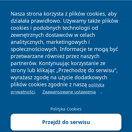
Nasza strona korzysta z plików cookies, aby
działała prawidłowo. Używamy także plików
cookies i podobnych technologii od
zewnętrznych dostawców w celach
analitycznych, marketingowych i
społecznościowych. Informacje te mogą być
przetwarzane również przez naszych
Copyright © 2026 nowosadecki24.pl Wszystkie prawa
partnerów. Kontynuując korzystanie ze
zastrzeżone.
strony lub klikając „Przechodzę do serwisu",
wyrażasz zgodę na użycie dodatkowych
plików cookies zgodnie z naszą
polityką
Polityka
Polityka
.
.
News
Autorzy
prywatności
Zaawansowane ustawienia
Prywatności
Cookies
Polityka Cookies
Przejdź do serwisu