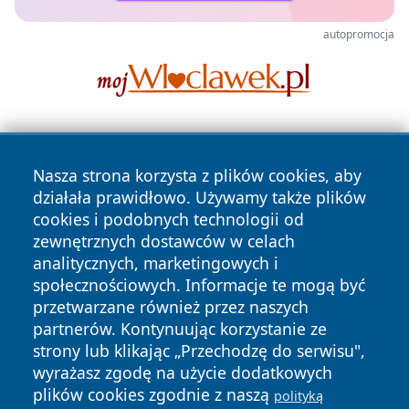
autopromocja
Nasza strona korzysta z plików cookies, aby
działała prawidłowo. Używamy także plików
cookies i podobnych technologii od
zewnętrznych dostawców w celach
Copyright © 2026 nowosadecki24.pl Wszystkie prawa
analitycznych, marketingowych i
zastrzeżone.
społecznościowych. Informacje te mogą być
przetwarzane również przez naszych
partnerów. Kontynuując korzystanie ze
Polityka
Polityka
News
Autorzy
strony lub klikając „Przechodzę do serwisu",
Prywatności
Cookies
wyrażasz zgodę na użycie dodatkowych
plików cookies zgodnie z naszą
polityką