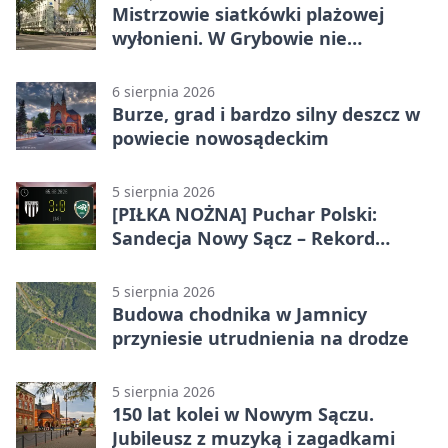
Mistrzowie siatkówki plażowej
wyłonieni. W Grybowie nie
brakowało emocji
6 sierpnia 2026
Burze, grad i bardzo silny deszcz w
powiecie nowosądeckim
5 sierpnia 2026
[PIŁKA NOŻNA] Puchar Polski:
Sandecja Nowy Sącz – Rekord
Bielsko-Biała 3:0 w 1/64 finału
5 sierpnia 2026
Budowa chodnika w Jamnicy
przyniesie utrudnienia na drodze
5 sierpnia 2026
150 lat kolei w Nowym Sączu.
Jubileusz z muzyką i zagadkami