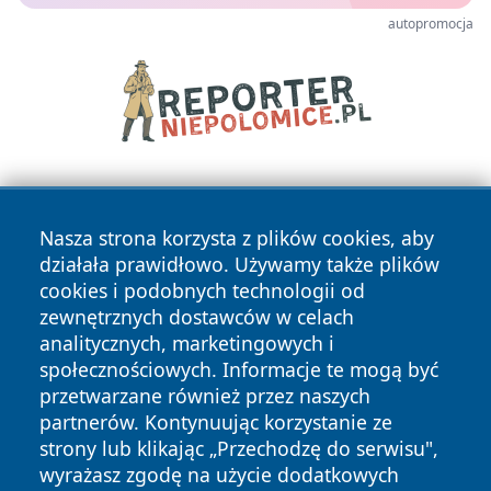
autopromocja
Nasza strona korzysta z plików cookies, aby
działała prawidłowo. Używamy także plików
cookies i podobnych technologii od
zewnętrznych dostawców w celach
Copyright © 2026 nowosadecki24.pl Wszystkie prawa
analitycznych, marketingowych i
zastrzeżone.
społecznościowych. Informacje te mogą być
przetwarzane również przez naszych
partnerów. Kontynuując korzystanie ze
Polityka
Polityka
News
Autorzy
strony lub klikając „Przechodzę do serwisu",
Prywatności
Cookies
wyrażasz zgodę na użycie dodatkowych