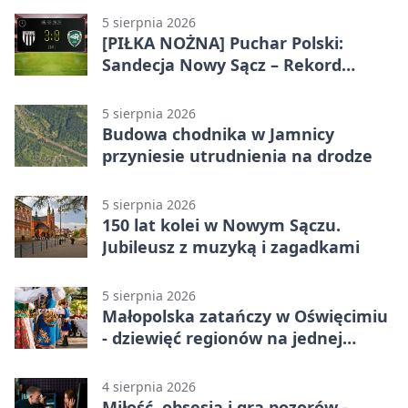
5 sierpnia 2026
[PIŁKA NOŻNA] Puchar Polski:
Sandecja Nowy Sącz – Rekord
Bielsko-Biała 3:0 w 1/64 finału
5 sierpnia 2026
Budowa chodnika w Jamnicy
przyniesie utrudnienia na drodze
5 sierpnia 2026
150 lat kolei w Nowym Sączu.
Jubileusz z muzyką i zagadkami
5 sierpnia 2026
Małopolska zatańczy w Oświęcimiu
- dziewięć regionów na jednej
scenie
4 sierpnia 2026
Miłość, obsesja i gra pozorów -