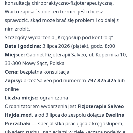
konsultacją chiropraktyczno-fizjoterapeutyczną.
Warto zapisać sobie ten termin, jeśli chcesz
sprawdzić, skąd może brać się problem i co dalej z
nim zrobić. ‍
Szczegóły wydarzenia „Kręgosłup pod kontrolą”
Data i godzina:
3 lipca 2026 (piątek), godz. 8:00
Miejsce:
Gabinet Fizjoterapii Salveo, ul. Kopernika 10,
33-300 Nowy Sącz, Polska
Cena:
bezpłatna konsultacja
Zapisy:
przez Salveo pod numerem
797 825 425
lub
online
Liczba miejsc:
ograniczona
Organizatorem wydarzenia jest
Fizjoterapia Salveo
Hajda.med
, a od 3 lipca do zespołu dołącza
Ewelina
Pierzchała
— specjalistka pracująca z kręgosłupem,
układem ruchu i napięciami w ciele, łącząca podejście