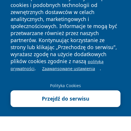
cookies i podobnych technologii od
zewnętrznych dostawców w celach
analitycznych, marketingowych i
społecznościowych. Informacje te mogą być
przetwarzane również przez naszych
Copyright © 2026 nowosadecki24.pl Wszystkie prawa
partnerów. Kontynuując korzystanie ze
zastrzeżone.
strony lub klikając „Przechodzę do serwisu",
wyrażasz zgodę na użycie dodatkowych
plików cookies zgodnie z naszą
Polityka
Polityka
polityką
News
Autorzy
.
.
Prywatności
Cookies
prywatności
Zaawansowane ustawienia
Polityka Cookies
Przejdź do serwisu