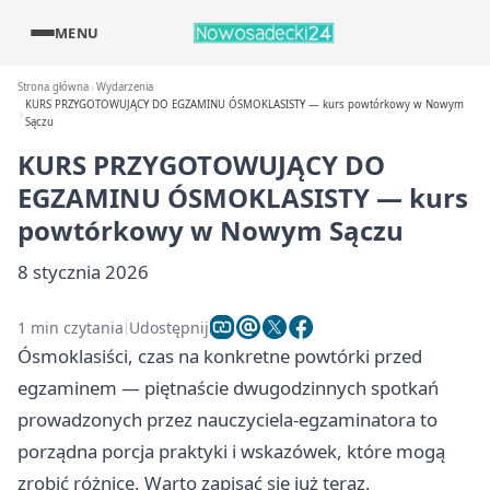
MENU
Strona główna
Wydarzenia
KURS PRZYGOTOWUJĄCY DO EGZAMINU ÓSMOKLASISTY — kurs powtórkowy w Nowym
Sączu
KURS PRZYGOTOWUJĄCY DO
EGZAMINU ÓSMOKLASISTY — kurs
powtórkowy w Nowym Sączu
8 stycznia 2026
1 min czytania
Udostępnij
Ósmoklasiści, czas na konkretne powtórki przed
egzaminem — piętnaście dwugodzinnych spotkań
prowadzonych przez nauczyciela-egzaminatora to
porządna porcja praktyki i wskazówek, które mogą
zrobić różnicę. Warto zapisać się już teraz.