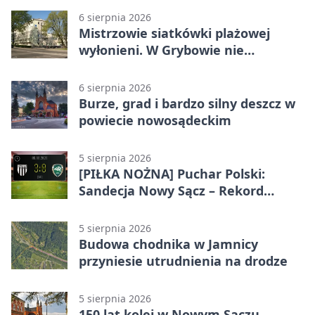
6 sierpnia 2026
Mistrzowie siatkówki plażowej
wyłonieni. W Grybowie nie
brakowało emocji
6 sierpnia 2026
Burze, grad i bardzo silny deszcz w
powiecie nowosądeckim
5 sierpnia 2026
[PIŁKA NOŻNA] Puchar Polski:
Sandecja Nowy Sącz – Rekord
Bielsko-Biała 3:0 w 1/64 finału
5 sierpnia 2026
Budowa chodnika w Jamnicy
przyniesie utrudnienia na drodze
5 sierpnia 2026
150 lat kolei w Nowym Sączu.