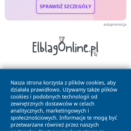
SPRAWDŹ SZCZEGÓŁY
autopromocja
Nasza strona korzysta z plików cookies, aby
działała prawidłowo. Używamy także plików
cookies i podobnych technologii od
zewnętrznych dostawców w celach
Copyright © 2026 nowosadecki24.pl Wszystkie prawa
analitycznych, marketingowych i
zastrzeżone.
społecznościowych. Informacje te mogą być
przetwarzane również przez naszych