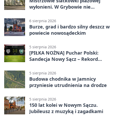
Mistrzowie siatkówki plażowej
wyłonieni. W Grybowie nie
brakowało emocji
6 sierpnia 2026
Burze, grad i bardzo silny deszcz w
powiecie nowosądeckim
5 sierpnia 2026
[PIŁKA NOŻNA] Puchar Polski:
Sandecja Nowy Sącz – Rekord
Bielsko-Biała 3:0 w 1/64 finału
5 sierpnia 2026
Budowa chodnika w Jamnicy
przyniesie utrudnienia na drodze
5 sierpnia 2026
150 lat kolei w Nowym Sączu.
Jubileusz z muzyką i zagadkami