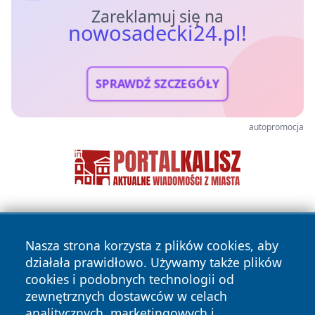
Zareklamuj się na
nowosadecki24.pl!
SPRAWDŹ SZCZEGÓŁY
autopromocja
Nasza strona korzysta z plików cookies, aby
działała prawidłowo. Używamy także plików
cookies i podobnych technologii od
zewnętrznych dostawców w celach
Copyright © 2026 nowosadecki24.pl Wszystkie prawa
analitycznych, marketingowych i
zastrzeżone.