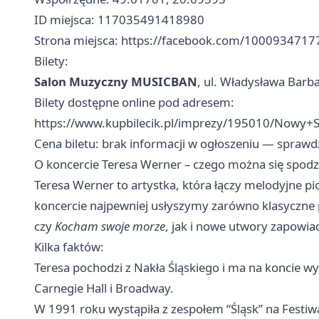
ID miejsca: 117035491418980
Strona miejsca: https://facebook.com/100093471
Bilety:
Salon Muzyczny MUSICBAN
, ul. Władysława Barb
Bilety dostępne online pod adresem:
https://www.kupbilecik.pl/imprezy/195010/Nowy
Cena biletu: brak informacji w ogłoszeniu — spraw
O koncercie Teresa Werner – czego można się spod
Teresa Werner to artystka, która łączy melodyjne pi
koncercie najpewniej usłyszymy zarówno klasyczne p
czy
Kocham swoje morze
, jak i nowe utwory zapowia
Kilka faktów:
Teresa pochodzi z Nakła Śląskiego i ma na koncie 
Carnegie Hall i Broadway.
W 1991 roku wystąpiła z zespołem “Śląsk” na Festiwa