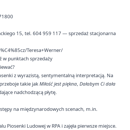
771800
ackiego 15, tel. 604 959 117 — sprzedaż stacjonarna
+S%C4%85cz/Teresa+Werner/
dź w punktach sprzedaży
ziewać?
osenki z wyrazistą, sentymentalną interpretacją. Na
rzeboje takie jak
Miłość jest piękna
,
Dałabym Ci dała
dające nadchodzącą płytę.
występy na międzynarodowych scenach, m.in.
lu Piosenki Ludowej w RPA i zajęła pierwsze miejsce.