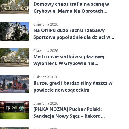
Domowy chaos trafia na scenę w
Grybowie. Mama Na Obrotach
wraca z nowym programem
6 sierpnia 2026
Na Orliku dużo ruchu i zabawy.
Sportowe popołudnie dla dzieci w
Grybowie
6 sierpnia 2026
Mistrzowie siatkówki plażowej
wyłonieni. W Grybowie nie
brakowało emocji
6 sierpnia 2026
Burze, grad i bardzo silny deszcz w
powiecie nowosądeckim
5 sierpnia 2026
[PIŁKA NOŻNA] Puchar Polski:
Sandecja Nowy Sącz – Rekord
Bielsko-Biała 3:0 w 1/64 finału