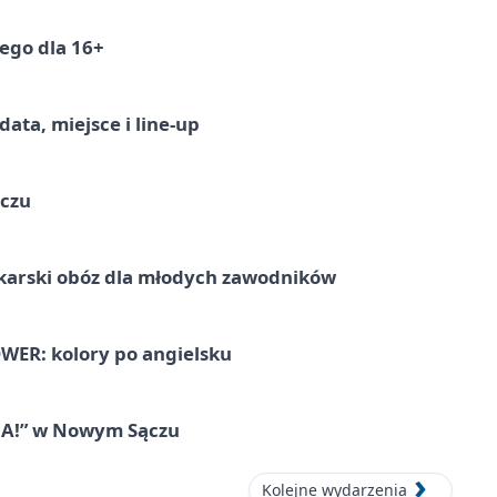
ego dla 16+
ata, miejsce i line-up
ączu
karski obóz dla młodych zawodników
ER: kolory po angielsku
IA!” w Nowym Sączu
Kolejne wydarzenia