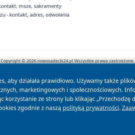
kontakt, msze, sakramenty
- kontakt, adres, odwołania
Copyright © 2026 nowosadecki24.pl Wszystkie prawa zastrzeżone.
es, aby działała prawidłowo. Używamy także plik
News
Autorzy
Polityka Prywatności
Polityka Cookie
cznych, marketingowych i społecznościowych. Inf
 korzystanie ze strony lub klikając „Przechodzę 
ookies zgodnie z naszą
polityką prywatności
.
Zaaw