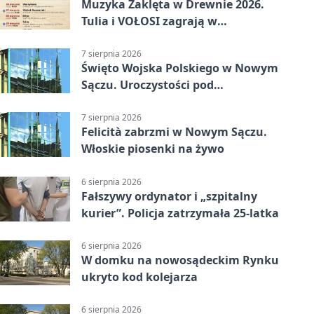
Muzyka Zaklęta w Drewnie 2026.
Tulia i VOŁOSI zagrają w
niezwykłych miejscach Małopolski
7 sierpnia 2026
Święto Wojska Polskiego w Nowym
Sączu. Uroczystości pod
pomnikiem Piłsudskiego
7 sierpnia 2026
Felicità zabrzmi w Nowym Sączu.
Włoskie piosenki na żywo
6 sierpnia 2026
Fałszywy ordynator i „szpitalny
kurier”. Policja zatrzymała 25-latka
6 sierpnia 2026
W domku na nowosądeckim Rynku
ukryto kod kolejarza
6 sierpnia 2026