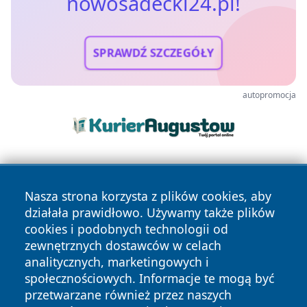
nowosadecki24.pl!
SPRAWDŹ SZCZEGÓŁY
autopromocja
Nasza strona korzysta z plików cookies, aby
działała prawidłowo. Używamy także plików
cookies i podobnych technologii od
zewnętrznych dostawców w celach
Copyright © 2026 nowosadecki24.pl Wszystkie prawa
analitycznych, marketingowych i
zastrzeżone.
społecznościowych. Informacje te mogą być
przetwarzane również przez naszych