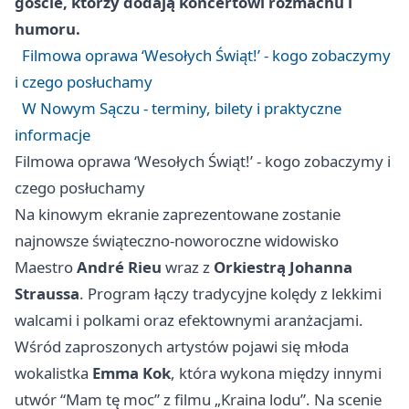
goście, którzy dodają koncertowi rozmachu i
humoru.
Filmowa oprawa ‘Wesołych Świąt!’ - kogo zobaczymy
i czego posłuchamy
W Nowym Sączu - terminy, bilety i praktyczne
informacje
Filmowa oprawa ‘Wesołych Świąt!’ - kogo zobaczymy i
czego posłuchamy
Na kinowym ekranie zaprezentowane zostanie
najnowsze świąteczno-noworoczne widowisko
Maestro
André Rieu
wraz z
Orkiestrą Johanna
Straussa
. Program łączy tradycyjne kolędy z lekkimi
walcami i polkami oraz efektownymi aranżacjami.
Wśród zaproszonych artystów pojawi się młoda
wokalistka
Emma Kok
, która wykona między innymi
utwór “Mam tę moc” z filmu „Kraina lodu”. Na scenie