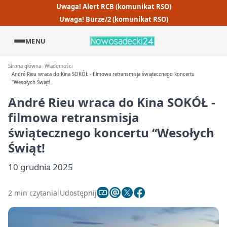
Uwaga! Alert RCB (komunikat RSO)
Uwaga! Burze/2 (komunikat RSO)
MENU
Strona główna
Wiadomości
André Rieu wraca do Kina SOKÓŁ - filmowa retransmisja świątecznego koncertu
''Wesołych Świąt!
André Rieu wraca do Kina SOKÓŁ -
filmowa retransmisja
świątecznego koncertu ‘‘Wesołych
Świąt!
10 grudnia 2025
2 min czytania
Udostępnij