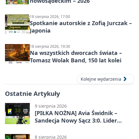
nowosądeckim – 2026
18 sierpnia 2026, 17:00
Spotkanie autorskie z Zofią Jurczak –
Japonia
18 sierpnia 2026, 19:30
Na wszystkich dworcach świata –
Tomasz Wolak Band, 150 lat kolei
Kolejne wydarzenia
Ostatnie Artykuły
9 sierpnia 2026
[PIŁKA NOŻNA] Avia Świdnik –
Sandecja Nowy Sącz 3:0. Lider
Betclic 2. ligi bez litości dla
sądeczan
8 sierpnia 2026