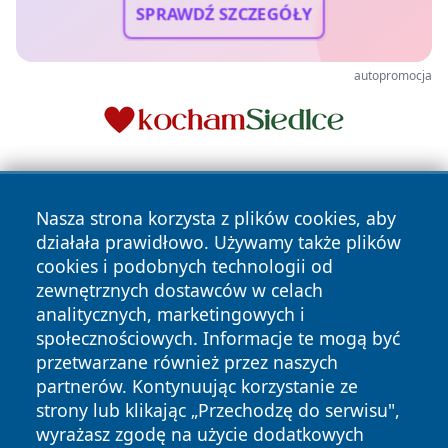
SPRAWDŹ SZCZEGÓŁY
autopromocja
Nasza strona korzysta z plików cookies, aby
działała prawidłowo. Używamy także plików
cookies i podobnych technologii od
zewnętrznych dostawców w celach
Copyright © 2026 nowosadecki24.pl Wszystkie prawa
analitycznych, marketingowych i
zastrzeżone.
społecznościowych. Informacje te mogą być
przetwarzane również przez naszych
partnerów. Kontynuując korzystanie ze
Polityka
Polityka
News
Autorzy
strony lub klikając „Przechodzę do serwisu",
Prywatności
Cookies
wyrażasz zgodę na użycie dodatkowych