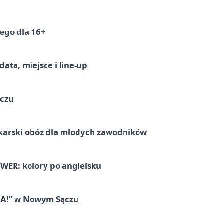
ego dla 16+
ata, miejsce i line-up
ączu
karski obóz dla młodych zawodników
ER: kolory po angielsku
IA!” w Nowym Sączu