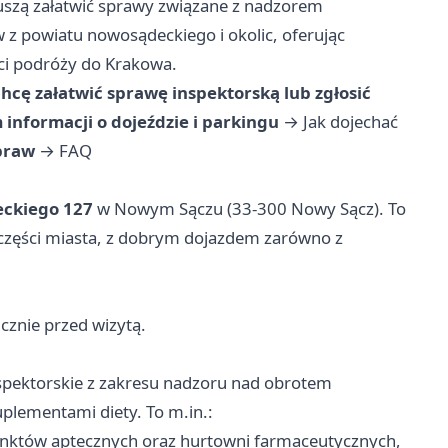
uszą załatwić sprawy związane z nadzorem
z powiatu nowosądeckiego i okolic, oferując
ci podróży do Krakowa.
hcę załatwić sprawę inspektorską lub zgłosić
informacji o dojeździe i parkingu
→
Jak dojechać
spraw
→
FAQ
eckiego 127
w Nowym Sączu (33-300 Nowy Sącz). To
części miasta, z dobrym dojazdem zarówno z
cznie przed wizytą.
pektorskie z zakresu nadzoru nad obrotem
plementami diety. To m.in.:
 punktów aptecznych oraz hurtowni farmaceutycznych,