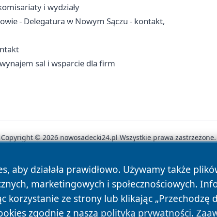
omisariaty i wydziały
owie - Delegatura w Nowym Sączu - kontakt,
ntakt
wynajem sal i wsparcie dla firm
Copyright © 2026 nowosadecki24.pl Wszystkie prawa zastrzeżone.
es, aby działała prawidłowo. Używamy także plik
News
Autorzy
Polityka Prywatności
Polityka Cookie
cznych, marketingowych i społecznościowych. Inf
 korzystanie ze strony lub klikając „Przechodzę 
ookies zgodnie z naszą
polityką prywatności
.
Zaaw