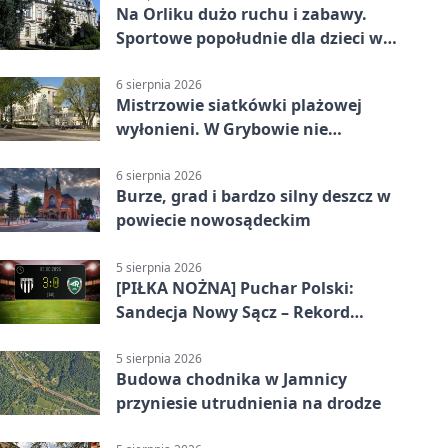
Na Orliku dużo ruchu i zabawy.
Sportowe popołudnie dla dzieci w
Grybowie
6 sierpnia 2026
Mistrzowie siatkówki plażowej
wyłonieni. W Grybowie nie
brakowało emocji
6 sierpnia 2026
Burze, grad i bardzo silny deszcz w
powiecie nowosądeckim
5 sierpnia 2026
[PIŁKA NOŻNA] Puchar Polski:
Sandecja Nowy Sącz – Rekord
Bielsko-Biała 3:0 w 1/64 finału
5 sierpnia 2026
Budowa chodnika w Jamnicy
przyniesie utrudnienia na drodze