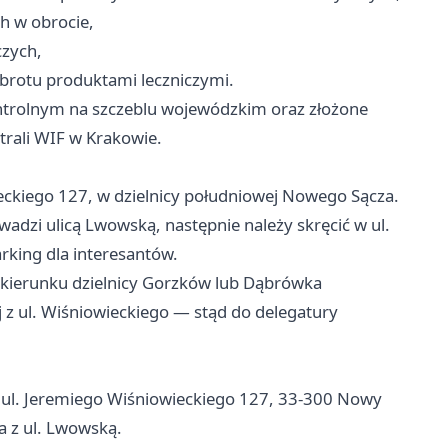
h w obrocie,
czych,
obrotu produktami leczniczymi.
ntrolnym na szczeblu wojewódzkim oraz złożone
trali WIF w Krakowie.
ieckiego 127, w dzielnicy południowej Nowego Sącza.
zi ulicą Lwowską, następnie należy skręcić w ul.
rking dla interesantów.
 kierunku dzielnicy Gorzków lub Dąbrówka
j z ul. Wiśniowieckiego — stąd do delegatury
 ul. Jeremiego Wiśniowieckiego 127, 33-300 Nowy
a z ul. Lwowską.