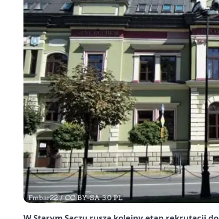
W Starym Sączu rusza kolejny etap rekrutacji d