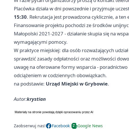
W razie pytań organizatorzy proszą o kontakt tel
Placówka działa w dni powszednie i przyjmuje uczes
15:30
. Rekrutacja jest prowadzona cyklicznie, a ten 
Finansowanie projektu pochodzi ze środków unijny
Małopolski 2021-2027 - działanie skupia się na wspa
wymagającymi pomocy.
W praktyce miejskiej: dla osób rozważających udzia
sprawdzić zasady odpłatności oraz możliwości dowoz
uwagę na oferowane formy wsparcia - poradnictwo 
odciążeniem w codziennych obowiązkach.
na podstawie:
Urząd Miejski w Grybowie
.
Autor:
krystian
Zaobserwuj nas!
Facebook
Google News