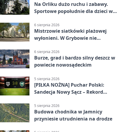
Na Orliku dużo ruchu i zabawy.
Sportowe popołudnie dla dzieci w
Grybowie
6 sierpnia 2026
Mistrzowie siatkówki plażowej
wyłonieni. W Grybowie nie
brakowało emocji
6 sierpnia 2026
Burze, grad i bardzo silny deszcz w
powiecie nowosądeckim
5 sierpnia 2026
[PIŁKA NOŻNA] Puchar Polski:
Sandecja Nowy Sącz – Rekord
Bielsko-Biała 3:0 w 1/64 finału
5 sierpnia 2026
Budowa chodnika w Jamnicy
przyniesie utrudnienia na drodze