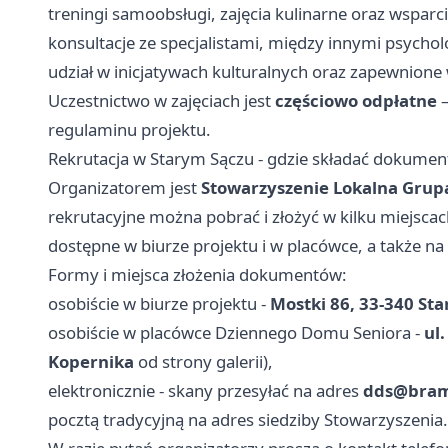
treningi samoobsługi, zajęcia kulinarne oraz wsparci
konsultacje ze specjalistami, między innymi psycho
udział w inicjatywach kulturalnych oraz zapewnione
Uczestnictwo w zajęciach jest
częściowo odpłatne
—
regulaminu projektu.
Rekrutacja w Starym Sączu - gdzie składać dokument
Organizatorem jest
Stowarzyszenie Lokalna Grupa
rekrutacyjne można pobrać i złożyć w kilku miejscac
dostępne w biurze projektu i w placówce, a także na
Formy i miejsca złożenia dokumentów:
osobiście w biurze projektu -
Mostki 86, 33-340 Sta
osobiście w placówce Dziennego Domu Seniora -
ul
Kopernika
od strony galerii),
elektronicznie - skany przesyłać na adres
dds@bram
pocztą tradycyjną na adres siedziby Stowarzyszenia.