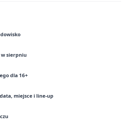
idowisko
 w sierpniu
ego dla 16+
ata, miejsce i line-up
ączu