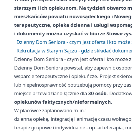
starszym i ich opiekunom. Na tydzień otwarto mo
mieszkańców powiatu nowosądeckiego i Nowego 
terapeutyczne, opieka dzienna i usługi wspoma
i dokumenty można uzyskać w biurze Stowarzysz
Dzienny Dom Seniora - czym jest oferta i kto może 
Rekrutacja w Starym Sączu - gdzie składać dokumen
Dzienny Dom Seniora - czym jest oferta i kto może z 
Dzienny Dom Seniora powstał, aby zapewnić osobo
wsparcie terapeutyczne i opiekuńcze. Projekt skier
lub niepełnosprawność potrzebują pomocy przy za
miejsce przewidziano łącznie dla
30 osób
. Dodatkow
opiekunów faktycznych/nieformalnych
.
W placówce zaplanowano m.in.:
dzienną opiekę, integrację i animację czasu wolnego
terapie grupowe i indywidualne - np. arteterapia, m