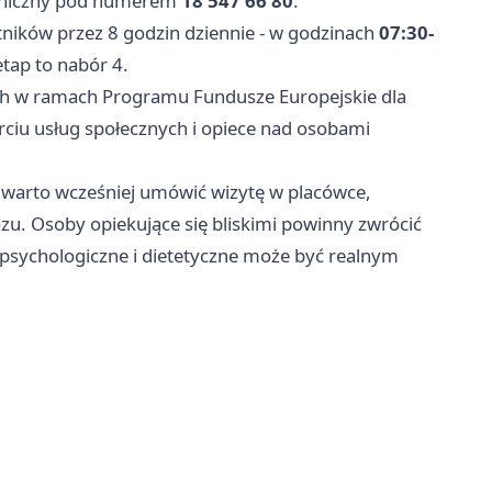
efoniczny pod numerem
18 547 66 80
.
tników przez 8 godzin dziennie - w godzinach
07:30-
etap to nabór 4.
ch w ramach Programu Fundusze Europejskie dla
rciu usług społecznych i opiece nad osobami
ł warto wcześniej umówić wizytę w placówce,
u. Osoby opiekujące się bliskimi powinny zwrócić
psychologiczne i dietetyczne może być realnym