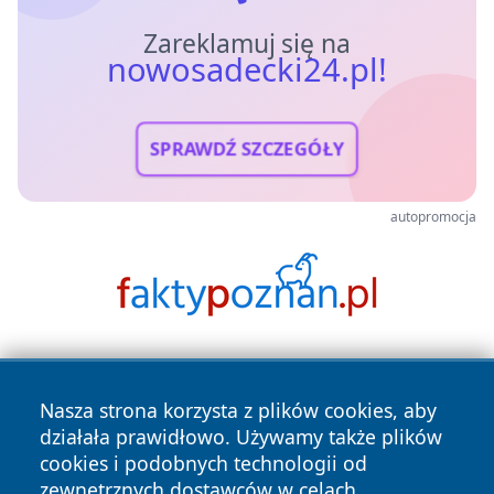
Zareklamuj się na
nowosadecki24.pl!
SPRAWDŹ SZCZEGÓŁY
autopromocja
Nasza strona korzysta z plików cookies, aby
działała prawidłowo. Używamy także plików
cookies i podobnych technologii od
zewnętrznych dostawców w celach