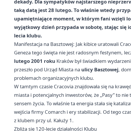
dekady. Dla sympatyków najstarszego nieprzerw
taką datą jest 28 lutego. To właśnie wtedy przyp
upamiętniające moment, w którym fani wzięli l
wyjątkowy dzień przypada w sobotę, stając się 
lecia klubu.
Manifestacja na Basztowej: Jak kibice uratowali Crac
Geneza tego święta nie jest radosnym festynem, lecz 
lutego 2001 roku
Kraków był świadkiem wydarzenia
przeszło pod Urząd Miasta na
ulicy Basztowej
, dom
problemach organizacyjnych klubu.
W tamtym czasie Cracovia znajdowała się na krawędz
miasta i potencjalnych inwestorów, że „Pasy” to nie ty
sensem życia. To właśnie ta energia stała się katal
wejścia firmy Comarch i ery stabilizacji. Od tego cza
z klubem przy ul. Kałuży 1.
Zbliża się 120-lecie działalności Klubu