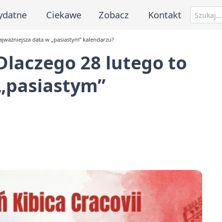
ydatne
Ciekawe
Zobacz
Kontakt
najważniejsza data w „pasiastym” kalendarzu?
 Dlaczego 28 lutego to
 „pasiastym”