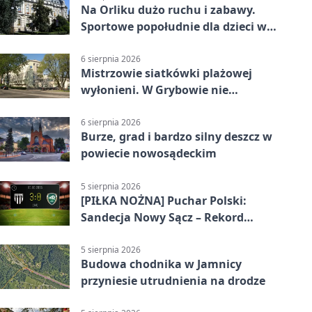
Na Orliku dużo ruchu i zabawy.
Sportowe popołudnie dla dzieci w
Grybowie
6 sierpnia 2026
Mistrzowie siatkówki plażowej
wyłonieni. W Grybowie nie
brakowało emocji
6 sierpnia 2026
Burze, grad i bardzo silny deszcz w
powiecie nowosądeckim
5 sierpnia 2026
[PIŁKA NOŻNA] Puchar Polski:
Sandecja Nowy Sącz – Rekord
Bielsko-Biała 3:0 w 1/64 finału
5 sierpnia 2026
Budowa chodnika w Jamnicy
przyniesie utrudnienia na drodze