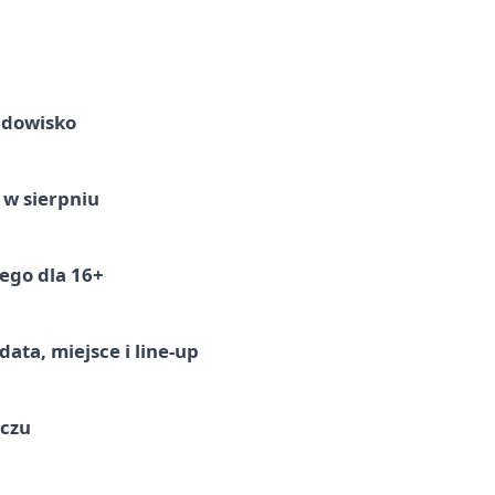
idowisko
 w sierpniu
ego dla 16+
ata, miejsce i line-up
ączu