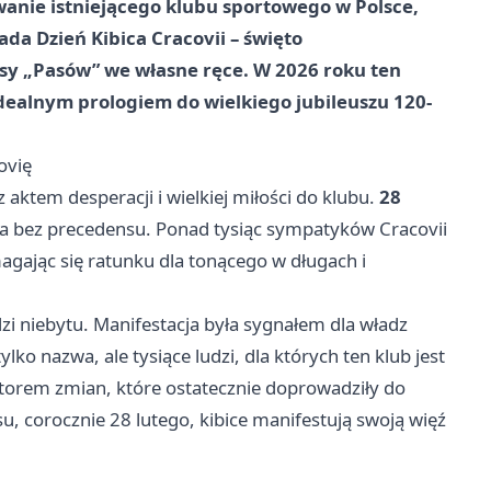
anie istniejącego klubu sportowego w Polsce,
ada Dzień Kibica Cracovii – święto
osy „Pasów” we własne ręce. W 2026 roku ten
idealnym prologiem do wielkiego jubileuszu 120-
ovię
aktem desperacji i wielkiej miłości do klubu.
28
 bez precedensu. Ponad tysiąc sympatyków Cracovii
agając się ratunku dla tonącego w długach i
i niebytu. Manifestacja była sygnałem dla władz
lko nazwa, ale tysiące ludzi, dla których ten klub jest
izatorem zmian, które ostatecznie doprowadziły do
su, corocznie 28 lutego, kibice manifestują swoją więź