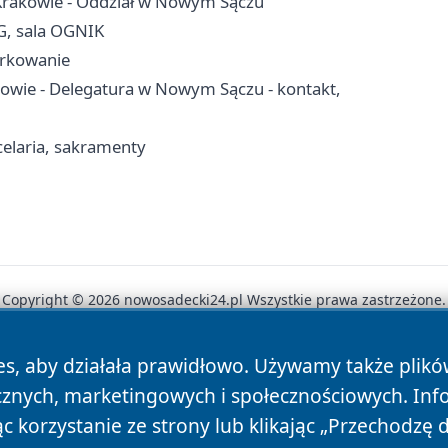
Krakowie - Oddział w Nowym Sączu
G, sala OGNIK
arkowanie
owie - Delegatura w Nowym Sączu - kontakt,
elaria, sakramenty
Copyright © 2026 nowosadecki24.pl Wszystkie prawa zastrzeżone.
es, aby działała prawidłowo. Używamy także plik
News
Autorzy
Polityka Prywatności
Polityka Cookie
cznych, marketingowych i społecznościowych. Inf
 korzystanie ze strony lub klikając „Przechodzę 