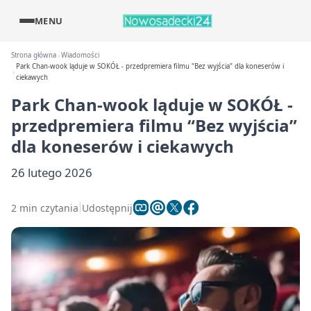
MENU
Strona główna
Wiadomości
Park Chan-wook ląduje w SOKÓŁ - przedpremiera filmu "Bez wyjścia" dla koneserów i
ciekawych
Park Chan-wook ląduje w SOKÓŁ -
przedpremiera filmu “Bez wyjścia”
dla koneserów i ciekawych
26 lutego 2026
2 min czytania
Udostępnij