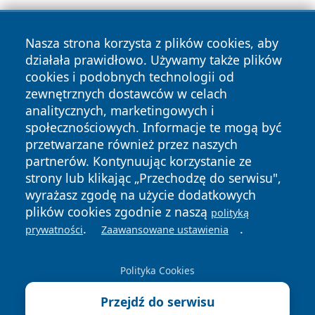
Nasza strona korzysta z plików cookies, aby
działała prawidłowo. Używamy także plików
cookies i podobnych technologii od
zewnętrznych dostawców w celach
Copyright © 2026 nowosadecki24.pl Wszystkie prawa
analitycznych, marketingowych i
zastrzeżone.
społecznościowych. Informacje te mogą być
przetwarzane również przez naszych
partnerów. Kontynuując korzystanie ze
Polityka
Polityka
News
Autorzy
strony lub klikając „Przechodzę do serwisu",
Prywatności
Cookies
wyrażasz zgodę na użycie dodatkowych
plików cookies zgodnie z naszą
polityką
.
.
prywatności
Zaawansowane ustawienia
Polityka Cookies
Przejdź do serwisu