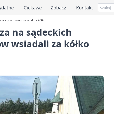
ydatne
Ciekawe
Zobacz
Kontakt
 ale pijani znów wsiadali za kółko
za na sądeckich
ów wsiadali za kółko