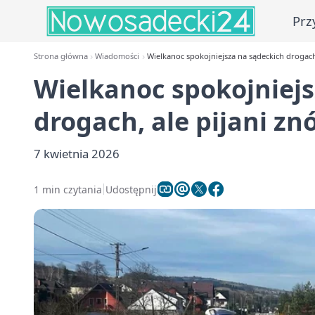
Prz
Strona główna
Wiadomości
Wielkanoc spokojniejsza na sądeckich drogach,
Wielkanoc spokojniejs
drogach, ale pijani zn
7 kwietnia 2026
1 min czytania
Udostępnij