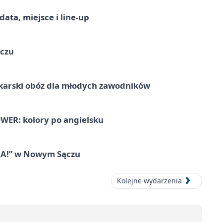
ata, miejsce i line-up
ączu
karski obóz dla młodych zawodników
ER: kolory po angielsku
IA!” w Nowym Sączu
Kolejne wydarzenia