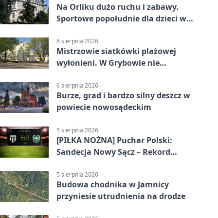
Na Orliku dużo ruchu i zabawy.
Sportowe popołudnie dla dzieci w
Grybowie
6 sierpnia 2026
Mistrzowie siatkówki plażowej
wyłonieni. W Grybowie nie
brakowało emocji
6 sierpnia 2026
Burze, grad i bardzo silny deszcz w
powiecie nowosądeckim
5 sierpnia 2026
[PIŁKA NOŻNA] Puchar Polski:
Sandecja Nowy Sącz – Rekord
Bielsko-Biała 3:0 w 1/64 finału
5 sierpnia 2026
Budowa chodnika w Jamnicy
przyniesie utrudnienia na drodze