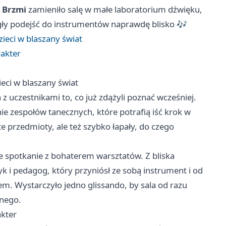
e Brzmi
zamieniło salę w małe laboratorium dźwięku,
ogły podejść do instrumentów naprawdę blisko 🎶
ieci w blaszany świat
rakter
eci w blaszany świat
 z uczestnikami to, co już zdążyli poznać wcześniej.
nie zespołów tanecznych, które potrafią iść krok w
te przedmioty, ale też szybko łapały, do czego
e spotkanie z bohaterem warsztatów. Z bliska
yk i pedagog, który przyniósł ze sobą instrument i od
m. Wystarczyło jedno glissando, by sala od razu
znego.
akter