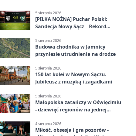
5 sierpnia 2026
[PIŁKA NOŻNA] Puchar Polski:
Sandecja Nowy Sącz – Rekord
Bielsko-Biała 3:0 w 1/64 finału
5 sierpnia 2026
Budowa chodnika w Jamnicy
przyniesie utrudnienia na drodze
5 sierpnia 2026
150 lat kolei w Nowym Sączu.
Jubileusz z muzyką i zagadkami
5 sierpnia 2026
Małopolska zatańczy w Oświęcimiu
- dziewięć regionów na jednej
scenie
4 sierpnia 2026
Miłość, obsesja i gra pozorów -