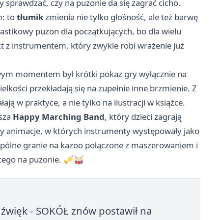
ły sprawdzać, czy na puzonie da się zagrać cicho.
m: to
tłumik
zmienia nie tylko głośność, ale też barwę
lastikowy puzon dla początkujących, bo dla wielu
kt z instrumentem, który zwykle robi wrażenie już
awym momentem był krótki pokaz gry wyłącznie na
ielkości przekładają się na zupełnie inne brzmienie. Z
ją w praktyce, a nie tylko na ilustracji w książce.
rsza
Happy Marching Band
, który dzieci zagrają
ły animacje, w których instrumenty występowały jako
wspólne granie na kazoo połączone z maszerowaniem i
ącego na puzonie. 🎺🥁
ę dźwięk - SOKÓŁ znów postawił na