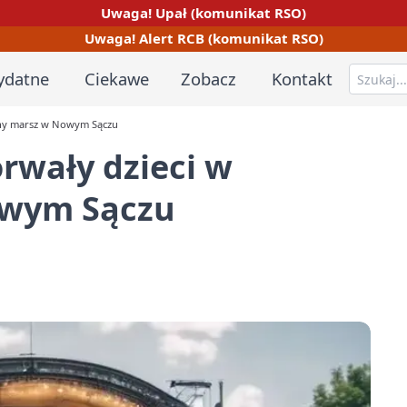
Uwaga! Upał (komunikat RSO)
Uwaga! Alert RCB (komunikat RSO)
ydatne
Ciekawe
Zobacz
Kontakt
zny marsz w Nowym Sączu
orwały dzieci w
owym Sączu