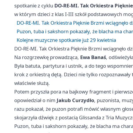
spotkanie z cyklu
DO-RE-MI. Tak Orkiestra Piękni
w którym dzieci z klas I-III szkół podstawowych m
DO-RE-MI. Tak Orkiestra Pięknie Brzmi wciągnęło dz
Puzon, tuba i sakshorn pokazały, że blacha ma cha
Kolejne muzyczne spotkanie już 29 kwietnia
DO-RE-MI. Tak Orkiestra Pięknie Brzmi wciągnęło dzi
Na rozgrzewkę prowadząca,
Ewa Banaś
, odświeżyła
Była batuta, partytura i ustnik, a do tego wspomnie
krok z orkiestrą dętą. Dzieci nie tylko rozpoznawały 
właściwie służą.
Potem przyszła pora na bajkowy fragment i pierwsz
opowiedział o nim
Jakub Curzydło
, puzonista, muz
razu pokazał, że puzon potrafi mówić własnym głose
skojarzyła dźwięk z postacią Glissanda z Tria Muzyc
Puzon, tuba i sakshorn pokazały, że blacha ma char