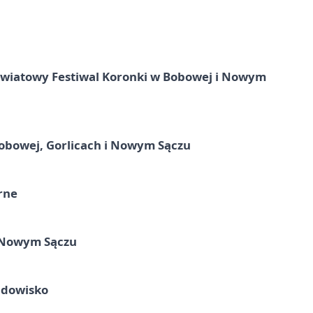
 Światowy Festiwal Koronki w Bobowej i Nowym
obowej, Gorlicach i Nowym Sączu
rne
w Nowym Sączu
idowisko