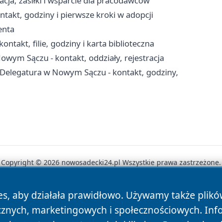
cja, zasiłki i wsparcie dla pracodawców
akt, godziny i pierwsze kroki w adopcji
enta
ontakt, filie, godziny i karta biblioteczna
Nowym Sączu - kontakt, oddziały, rejestracja
Delegatura w Nowym Sączu - kontakt, godziny,
Copyright © 2026 nowosadecki24.pl Wszystkie prawa zastrzeżone.
es, aby działała prawidłowo. Używamy także plik
News
Autorzy
Polityka Prywatności
Polityka Cookie
cznych, marketingowych i społecznościowych. Inf