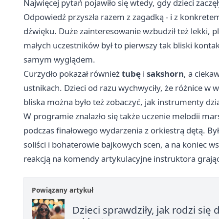
Najwięcej pytań pojawiło się wtedy, gdy dzieci zaczę
Odpowiedź przyszła razem z zagadką - i z konkrete
dźwięku. Duże zainteresowanie wzbudził też lekki, p
małych uczestników był to pierwszy tak bliski konta
samym wyglądem.
Curzydło pokazał również
tubę
i
sakshorn
, a ciek
ustnikach. Dzieci od razu wychwyciły, że różnice w w
bliska można było też zobaczyć, jak instrumenty działa
W programie znalazło się także uczenie melodii ma
podczas finałowego wydarzenia z orkiestrą dętą. By
soliści i bohaterowie bajkowych scen, a na koniec 
reakcją na komendy artykulacyjne instruktora graj
Powiązany artykuł
Dzieci sprawdziły, jak rodzi si