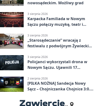
nowosądeckim. Możliwy grad
3 sierpnia 2026
Karpacka Familiada w Nowym
Sączu połączy muzykę, teatr i
rodzinne odkrywanie
3 sierpnia 2026
„Starosądeczanie” wracają z
festiwalu z podwójnym Żywieckim
Sercem
3 sierpnia 2026
Policjanci wykorzystali drona w
Nowym Sączu. Ujawnili 17
wykroczeń
2 sierpnia 2026
[PIŁKA NOŻNA] Sandecja Nowy
Sącz – Chojniczanka Chojnice 3:0.
Pewne zwycięstwo gospodarzy w
Betclic 2. lidze