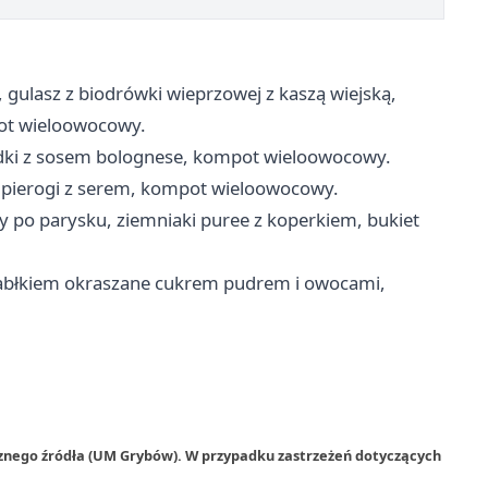
 gulasz z biodrówki wieprzowej z kaszą wiejską,
pot wieloowocowy.
dki z sosem bolognese, kompot wieloowocowy.
 pierogi z serem, kompot wieloowocowy.
wy po parysku, ziemniaki puree z koperkiem, bukiet
 jabłkiem okraszane cukrem pudrem i owocami,
rznego źródła (UM Grybów). W przypadku zastrzeżeń dotyczących