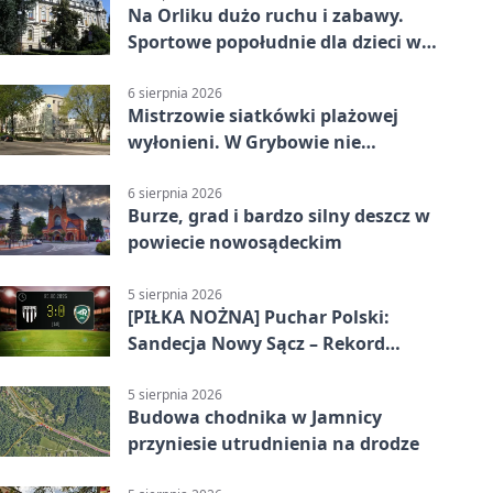
Na Orliku dużo ruchu i zabawy.
Sportowe popołudnie dla dzieci w
Grybowie
6 sierpnia 2026
Mistrzowie siatkówki plażowej
wyłonieni. W Grybowie nie
brakowało emocji
6 sierpnia 2026
Burze, grad i bardzo silny deszcz w
powiecie nowosądeckim
5 sierpnia 2026
[PIŁKA NOŻNA] Puchar Polski:
Sandecja Nowy Sącz – Rekord
Bielsko-Biała 3:0 w 1/64 finału
5 sierpnia 2026
Budowa chodnika w Jamnicy
przyniesie utrudnienia na drodze