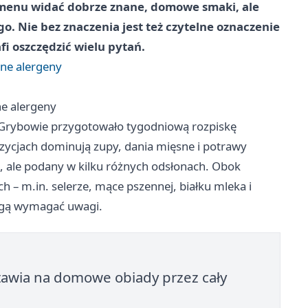
W menu widać dobrze znane, domowe smaki, ale
go. Nie bez znaczenia jest też czytelne oznaczenie
fi oszczędzić wielu pytań.
one alergeny
ne alergeny
w Grybowie przygotowało tygodniową rozpiskę
ycjach dominują zupy, dania mięsne i potrawy
j, ale podany w kilku różnych odsłonach. Obok
h – m.in. selerze, mące pszennej, białku mleka i
mogą wymagać uwagi.
tawia na domowe obiady przez cały