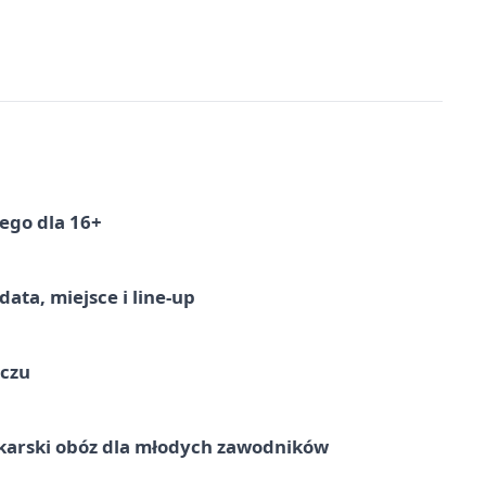
ego dla 16+
ata, miejsce i line-up
ączu
karski obóz dla młodych zawodników