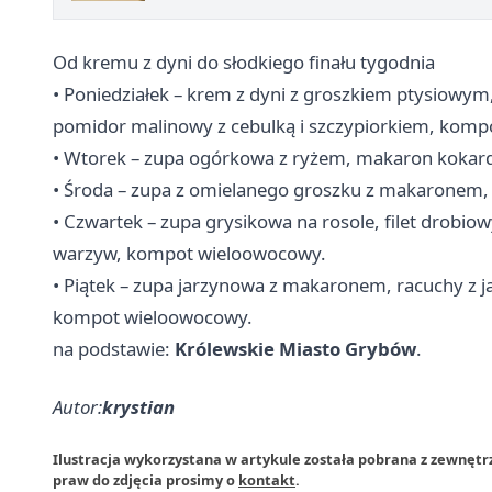
Od kremu z dyni do słodkiego finału tygodnia
• Poniedziałek – krem z dyni z groszkiem ptysiowym,
pomidor malinowy z cebulką i szczypiorkiem, kom
• Wtorek – zupa ogórkowa z ryżem, makaron kokar
• Środa – zupa z omielanego groszku z makaronem,
• Czwartek – zupa grysikowa na rosole, filet drobio
warzyw, kompot wieloowocowy.
• Piątek – zupa jarzynowa z makaronem, racuchy z
kompot wieloowocowy.
na podstawie:
Królewskie Miasto Grybów
.
Autor:
krystian
Ilustracja wykorzystana w artykule została pobrana z zewnęt
praw do zdjęcia prosimy o
kontakt
.