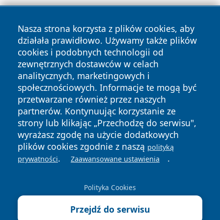
Nasza strona korzysta z plików cookies, aby
działała prawidłowo. Używamy także plików
cookies i podobnych technologii od
zewnętrznych dostawców w celach
Copyright © 2026 nowosadecki24.pl Wszystkie prawa
analitycznych, marketingowych i
zastrzeżone.
społecznościowych. Informacje te mogą być
przetwarzane również przez naszych
partnerów. Kontynuując korzystanie ze
Polityka
Polityka
News
Autorzy
strony lub klikając „Przechodzę do serwisu",
Prywatności
Cookies
wyrażasz zgodę na użycie dodatkowych
plików cookies zgodnie z naszą
polityką
.
.
prywatności
Zaawansowane ustawienia
Polityka Cookies
Przejdź do serwisu