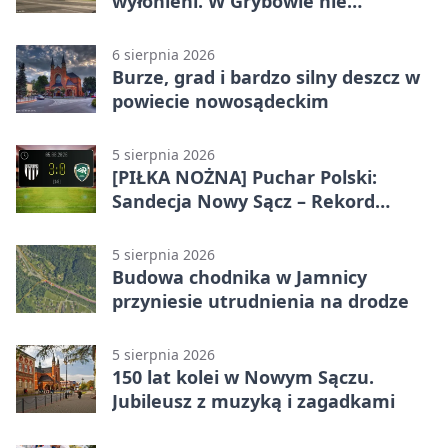
wyłonieni. W Grybowie nie
brakowało emocji
6 sierpnia 2026
Burze, grad i bardzo silny deszcz w
powiecie nowosądeckim
5 sierpnia 2026
[PIŁKA NOŻNA] Puchar Polski:
Sandecja Nowy Sącz – Rekord
Bielsko-Biała 3:0 w 1/64 finału
5 sierpnia 2026
Budowa chodnika w Jamnicy
przyniesie utrudnienia na drodze
5 sierpnia 2026
150 lat kolei w Nowym Sączu.
Jubileusz z muzyką i zagadkami