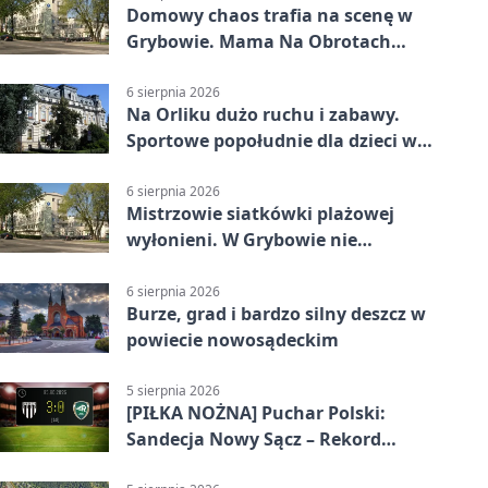
Domowy chaos trafia na scenę w
Grybowie. Mama Na Obrotach
wraca z nowym programem
6 sierpnia 2026
Na Orliku dużo ruchu i zabawy.
Sportowe popołudnie dla dzieci w
Grybowie
6 sierpnia 2026
Mistrzowie siatkówki plażowej
wyłonieni. W Grybowie nie
brakowało emocji
6 sierpnia 2026
Burze, grad i bardzo silny deszcz w
powiecie nowosądeckim
5 sierpnia 2026
[PIŁKA NOŻNA] Puchar Polski:
Sandecja Nowy Sącz – Rekord
Bielsko-Biała 3:0 w 1/64 finału