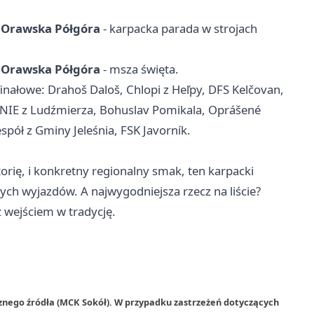
, Orawska Półgóra
- karpacka parada w strojach
, Orawska Półgóra
- msza święta.
inałowe: Drahoš Daloš, Chlopi z Heľpy, DFS Kelčovan,
NIE z Ludźmierza, Bohuslav Pomikala, Oprášené
espół z Gminy Jeleśnia, FSK Javorník.
storię, i konkretny regionalny smak, ten karpacki
h wyjazdów. A najwygodniejsza rzecz na liście?
z wejściem w tradycję.
znego źródła (MCK Sokół). W przypadku zastrzeżeń dotyczących