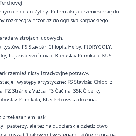
 Terchovej
mym centrum Żyliny. Potem akcja przeniesie się do
ępy rozkręcą wieczór aż do ogniska karpackiego.
parada w strojach ludowych.
artystów: FS Stavbár, Chlopi z Heľpy, FIDRYGOŁY,
ky, Fujaristi Svrčinovci, Bohuslav Pomikala, KUS
ark rzemieślniczy i tradycyjne potrawy.
stacje i występy artystyczne: FS Stavbár, Chlopi z
, FZ Stráne z Važca, FS Čačina, SSK Čiperky,
ohuslav Pomikala, KUS Petrovská družina.
 z przekazaniem laski
 i pasterzy, ale też na dudziarskie dziedzictwo
adą, mszą i finałowymi występami, które zbiorą na