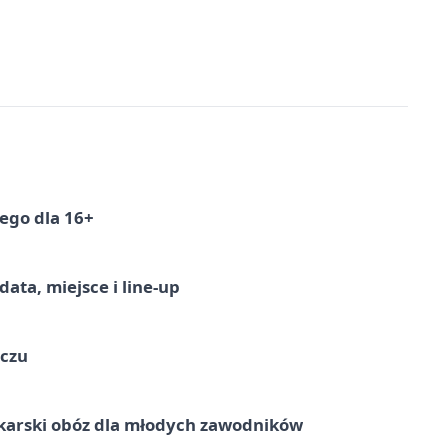
ego dla 16+
ata, miejsce i line-up
ączu
karski obóz dla młodych zawodników