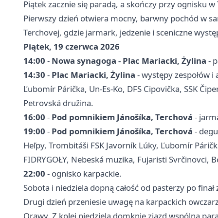
Piątek zacznie się paradą, a skończy przy ognisku w
Pierwszy dzień otwiera mocny, barwny pochód w sa
Terchovej, gdzie jarmark, jedzenie i sceniczne wyst
Piątek, 19 czerwca 2026
14:00
-
Nowa synagoga - Plac Mariacki, Żylina
- 
14:30
-
Plac Mariacki, Żylina
- występy zespołów i 
Ľubomír Párička, Un-Es-Ko, DFS Cipovička, SSK Čiper
Petrovská družina.
16:00
-
Pod pomnikiem Jánošíka, Terchová
- jarm
19:00
-
Pod pomnikiem Jánošíka, Terchová
- degu
Heľpy, Trombitáši FSK Javorník Lúky, Ľubomír Párička
FIDRYGOŁY, Nebeská muzika, Fujaristi Svrčinovci, B
22:00
- ognisko karpackie.
Sobota i niedziela dopną całość od pasterzy po finał
Drugi dzień przeniesie uwagę na karpackich owczarzy
Orawy. Z kolei niedziela domknie zjazd wspólną par