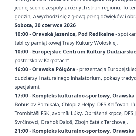
jednej scenie zespoły z różnych stron regionu. To 
godzin, a wychodzi się z głową pełną dźwięków i ob
Sobota, 20 czerwca 2026
10:00
-
Oravská Jasenica, Pod Redikalne
- spotkan
tablicy pamiątkowej Trasy Kultury Wołoskiej.
10:00
-
Europejskie Centrum Kultury Dudziarski
pasterska w Karpatach”.
16:00
-
Orawska Półgóra
- prezentacja Europejskie
dudziarzy i naturalnego inhalatorium, pokazy tradyc
specjałami.
17:00
-
Kompleks kulturalno-sportowy, Orawska
Bohuslav Pomikala, Chlopi z Heľpy, DFS Kelčovan, 
Trombitáši FSK Javorník Lúky, Oprášené krpce, DFS Ja
Svrčinovci, Drahoš Daloš, Zbojničatá z Terchovej.
21:00
-
Kompleks kulturalno-sportowy, Orawska