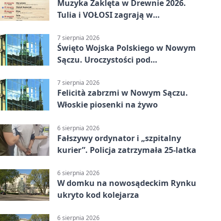
Muzyka Zaklęta w Drewnie 2026.
Tulia i VOŁOSI zagrają w
niezwykłych miejscach Małopolski
7 sierpnia 2026
Święto Wojska Polskiego w Nowym
Sączu. Uroczystości pod
pomnikiem Piłsudskiego
7 sierpnia 2026
Felicità zabrzmi w Nowym Sączu.
Włoskie piosenki na żywo
6 sierpnia 2026
Fałszywy ordynator i „szpitalny
kurier”. Policja zatrzymała 25-latka
6 sierpnia 2026
W domku na nowosądeckim Rynku
ukryto kod kolejarza
6 sierpnia 2026