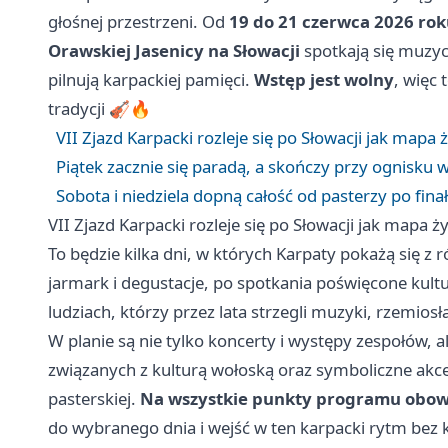
głośnej przestrzeni. Od
19 do 21 czerwca 2026 ro
Orawskiej Jasenicy na Słowacji
spotkają się muzycy
pilnują karpackiej pamięci.
Wstęp jest wolny
, więc 
tradycji 🎻🔥
VII Zjazd Karpacki rozleje się po Słowacji jak mapa ż
Piątek zacznie się paradą, a skończy przy ognisku 
Sobota i niedziela dopną całość od pasterzy po fina
VII Zjazd Karpacki rozleje się po Słowacji jak mapa ży
To będzie kilka dni, w których Karpaty pokażą się z 
jarmark i degustacje, po spotkania poświęcone kultu
ludziach, którzy przez lata strzegli muzyki, rzemiosła
W planie są nie tylko koncerty i występy zespołów, 
związanych z kulturą wołoską oraz symboliczne akce
pasterskiej.
Na wszystkie punkty programu obow
do wybranego dnia i wejść w ten karpacki rytm bez 