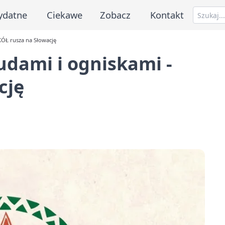
ydatne
Ciekawe
Zobacz
Kontakt
KÓŁ rusza na Słowację
udami i ogniskami -
cję