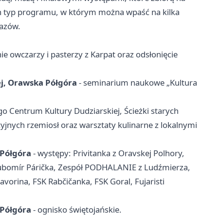
ten typ programu, w którym można wpaść na kilka
razów.
ie owczarzy i pasterzy z Karpat oraz odsłonięcie
ej, Orawska Półgóra
- seminarium naukowe „Kultura
go Centrum Kultury Dudziarskiej, Ścieżki starych
yjnych rzemiosł oraz warsztaty kulinarne z lokalnymi
 Półgóra
- występy: Privitanka z Oravskej Polhory,
Ľubomír Párička, Zespół PODHALANIE z Ludźmierza,
vorina, FSK Rabčičanka, FSK Goral, Fujaristi
 Półgóra
- ognisko świętojańskie.