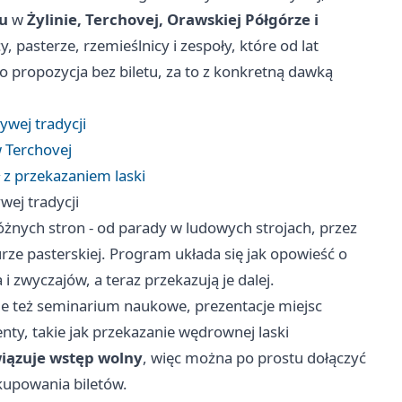
ku
w
Żylinie, Terchovej, Orawskiej Półgórze i
, pasterze, rzemieślnicy i zespoły, które od lat
to propozycja bez biletu, za to z konkretną dawką
ywej tradycji
w Terchovej
ł z przekazaniem laski
wej tradycji
różnych stron - od parady w ludowych strojach, przez
rze pasterskiej. Program układa się jak opowieść o
 i zwyczajów, a teraz przekazują je dalej.
ale też seminarium naukowe, prezentacje miejsc
nty, takie jak przekazanie wędrownej laski
iązuje wstęp wolny
, więc można po prostu dołączyć
kupowania biletów.