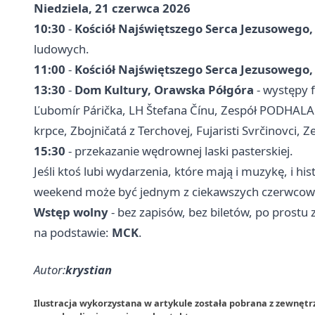
Niedziela, 21 czerwca 2026
10:30
-
Kościół Najświętszego Serca Jezusowego
ludowych.
11:00
-
Kościół Najświętszego Serca Jezusowego
13:30
-
Dom Kultury, Orawska Półgóra
- występy f
Ľubomír Párička, LH Štefana Čínu, Zespół PODHALA
krpce, Zbojničatá z Terchovej, Fujaristi Svrčinovci, Z
15:30
- przekazanie wędrownej laski pasterskiej.
Jeśli ktoś lubi wydarzenia, które mają i muzykę, i hi
weekend może być jednym z ciekawszych czerwcowyc
Wstęp wolny
- bez zapisów, bez biletów, po prostu 
na podstawie:
MCK
.
Autor:
krystian
Ilustracja wykorzystana w artykule została pobrana z zewnętr