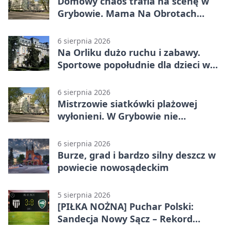
Domowy chaos trafia na scenę w
Grybowie. Mama Na Obrotach
wraca z nowym programem
6 sierpnia 2026
Na Orliku dużo ruchu i zabawy.
Sportowe popołudnie dla dzieci w
Grybowie
6 sierpnia 2026
Mistrzowie siatkówki plażowej
wyłonieni. W Grybowie nie
brakowało emocji
6 sierpnia 2026
Burze, grad i bardzo silny deszcz w
powiecie nowosądeckim
5 sierpnia 2026
[PIŁKA NOŻNA] Puchar Polski:
Sandecja Nowy Sącz – Rekord