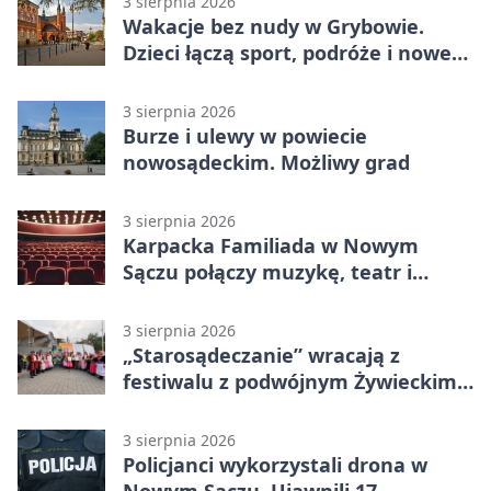
3 sierpnia 2026
Wakacje bez nudy w Grybowie.
Dzieci łączą sport, podróże i nowe
technologie
3 sierpnia 2026
Burze i ulewy w powiecie
nowosądeckim. Możliwy grad
3 sierpnia 2026
Karpacka Familiada w Nowym
Sączu połączy muzykę, teatr i
rodzinne odkrywanie
3 sierpnia 2026
„Starosądeczanie” wracają z
festiwalu z podwójnym Żywieckim
Sercem
3 sierpnia 2026
Policjanci wykorzystali drona w
Nowym Sączu. Ujawnili 17