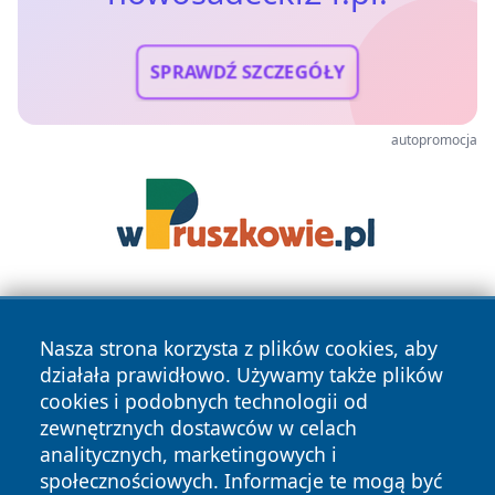
SPRAWDŹ SZCZEGÓŁY
autopromocja
Nasza strona korzysta z plików cookies, aby
działała prawidłowo. Używamy także plików
cookies i podobnych technologii od
zewnętrznych dostawców w celach
Copyright © 2026 nowosadecki24.pl Wszystkie prawa
analitycznych, marketingowych i
zastrzeżone.
społecznościowych. Informacje te mogą być