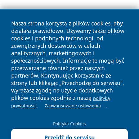
Nasza strona korzysta z plików cookies, aby
działała prawidłowo. Używamy także plików
cookies i podobnych technologii od
zewnętrznych dostawców w celach
Copyright © 2026 nowosadecki24.pl Wszystkie prawa
analitycznych, marketingowych i
zastrzeżone.
społecznościowych. Informacje te mogą być
przetwarzane również przez naszych
partnerów. Kontynuując korzystanie ze
Polityka
Polityka
News
Autorzy
strony lub klikając „Przechodzę do serwisu",
Prywatności
Cookies
wyrażasz zgodę na użycie dodatkowych
plików cookies zgodnie z naszą
polityką
.
.
prywatności
Zaawansowane ustawienia
Polityka Cookies
Przejdź do serwisu