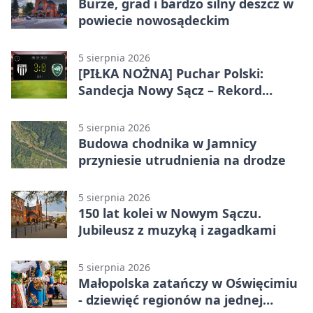
Burze, grad i bardzo silny deszcz w
powiecie nowosądeckim
5 sierpnia 2026
[PIŁKA NOŻNA] Puchar Polski:
Sandecja Nowy Sącz – Rekord
Bielsko-Biała 3:0 w 1/64 finału
5 sierpnia 2026
Budowa chodnika w Jamnicy
przyniesie utrudnienia na drodze
5 sierpnia 2026
150 lat kolei w Nowym Sączu.
Jubileusz z muzyką i zagadkami
5 sierpnia 2026
Małopolska zatańczy w Oświęcimiu
- dziewięć regionów na jednej