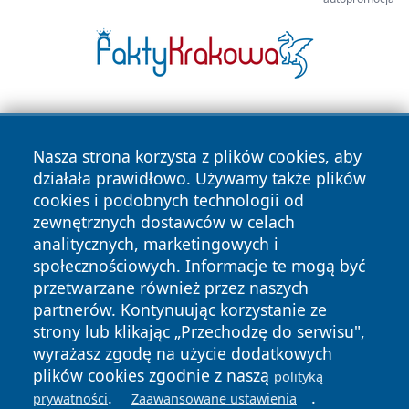
Nasza strona korzysta z plików cookies, aby
działała prawidłowo. Używamy także plików
cookies i podobnych technologii od
zewnętrznych dostawców w celach
Copyright © 2026 nowosadecki24.pl Wszystkie prawa
analitycznych, marketingowych i
zastrzeżone.
społecznościowych. Informacje te mogą być
przetwarzane również przez naszych
partnerów. Kontynuując korzystanie ze
Polityka
Polityka
News
Autorzy
strony lub klikając „Przechodzę do serwisu",
Prywatności
Cookies
wyrażasz zgodę na użycie dodatkowych
plików cookies zgodnie z naszą
polityką
.
.
prywatności
Zaawansowane ustawienia