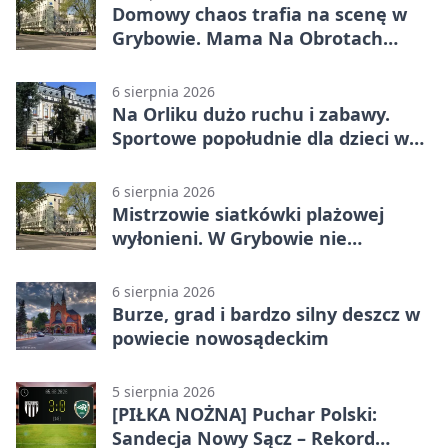
Domowy chaos trafia na scenę w
Grybowie. Mama Na Obrotach
wraca z nowym programem
6 sierpnia 2026
Na Orliku dużo ruchu i zabawy.
Sportowe popołudnie dla dzieci w
Grybowie
6 sierpnia 2026
Mistrzowie siatkówki plażowej
wyłonieni. W Grybowie nie
brakowało emocji
6 sierpnia 2026
Burze, grad i bardzo silny deszcz w
powiecie nowosądeckim
5 sierpnia 2026
[PIŁKA NOŻNA] Puchar Polski:
Sandecja Nowy Sącz – Rekord