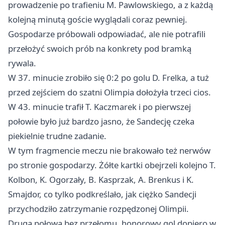
prowadzenie po trafieniu M. Pawlowskiego, a z każdą
kolejną minutą goście wyglądali coraz pewniej.
Gospodarze próbowali odpowiadać, ale nie potrafili
przełożyć swoich prób na konkrety pod bramką
rywala.
W 37. minucie zrobiło się 0:2 po golu D. Frelka, a tuż
przed zejściem do szatni Olimpia dołożyła trzeci cios.
W 43. minucie trafił T. Kaczmarek i po pierwszej
połowie było już bardzo jasno, że Sandecję czeka
piekielnie trudne zadanie.
W tym fragmencie meczu nie brakowało też nerwów
po stronie gospodarzy. Żółte kartki obejrzeli kolejno T.
Kolbon, K. Ogorzały, B. Kasprzak, A. Brenkus i K.
Smajdor, co tylko podkreślało, jak ciężko Sandecji
przychodziło zatrzymanie rozpędzonej Olimpii.
Druga połowa bez przełomu, honorowy gol dopiero w